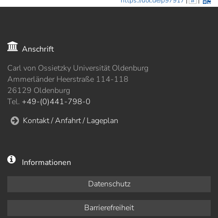
https://uol.de/p97917
|
#
|
Anschrift
Carl von Ossietzky Universität Oldenburg
Ammerländer Heerstraße 114-118
26129 Oldenburg
Tel.
+49-(0)441-798-0
Kontakt / Anfahrt / Lageplan
Informationen
Datenschutz
Barrierefreiheit