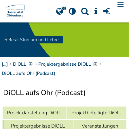
Navigation
[
]
Access-Key 1
Choose other language
[
]
Access-Key 8
Zum Inhalt springen
Referat Studium und Lehre
[
]
Access-Key 2
Zur Suche springen
[
]
Access-Key 4
[…]
DiOLL
Projektergebnisse DiOLL
Zur Hauptnavigation
springen
[
Access-Key
DiOLL aufs Ohr (Podcast)
]
6
Zur
DiOLL aufs Ohr (Podcast)
Zielgruppennavigation
springen
[
Access-Key
]
9
Zur
Projektdarstellung DiOLL
Projektbeteiligte DiOLL
Brotkrumennavigation
springen
[
Access-Key
Projektergebnisse DiOLL
Veranstaltungen