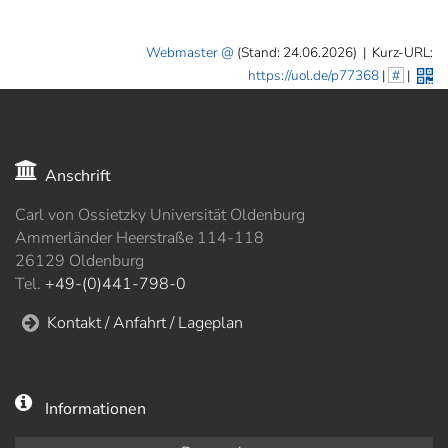
Webmaster
(Stand: 24.06.2026)
|
Kurz-URL:
https://uol.de/p77368
|
#
|
Anschrift
Carl von Ossietzky Universität Oldenburg
Ammerländer Heerstraße 114-118
26129 Oldenburg
Tel.
+49-(0)441-798-0
Kontakt / Anfahrt / Lageplan
Informationen