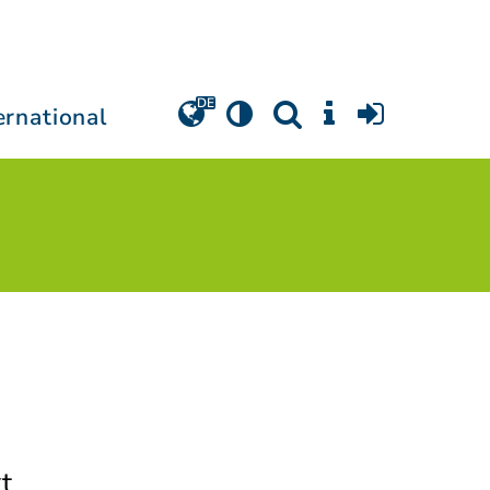
ernational
t