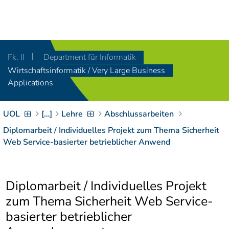
Navigation
[
]
Access-Key 1
Choose other language
[
]
Access-Key 8
Fk. II
Department für Informatik
Zum Inhalt springen
Wirtschaftsinformatik / Very Large Business
[
]
Access-Key 2
Applications
Zur Suche springen
[
]
Access-Key 4
UOL
[…]
Lehre
Abschlussarbeiten
Zur Hauptnavigation
springen
[
Access-Key
Diplomarbeit / Individuelles Projekt zum Thema Sicherheit
]
6
Web Service-basierter betrieblicher Anwend
Zur
Zielgruppennavigation
springen
[
Access-Key
Diplomarbeit / Individuelles Projekt
]
9
Zur
zum Thema Sicherheit Web Service-
Brotkrumennavigation
basierter betrieblicher
springen
[
Access-Key