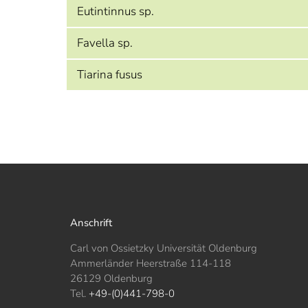
Eutintinnus sp.
Favella sp.
Tiarina fusus
Anschrift
Carl von Ossietzky Universität Oldenburg
Ammerländer Heerstraße 114-118
26129 Oldenburg
Tel.
+49-(0)441-798-0