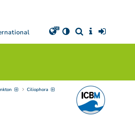
ernational
nkton
Ciliophora