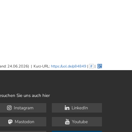
and: 24.06.2026)
|
Kurz-URL:
https://uol.de/p84849
|
#
|
esuchen Sie uns auch hier
Instagram
LinkedIn
Mastodon
Youtube