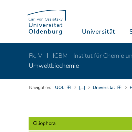
Universität
Fk. V
ICBM - Institut für Chemie u
Umweltbiochemie
Navigation:
UOL
[…]
Universität
F
Ciliophora