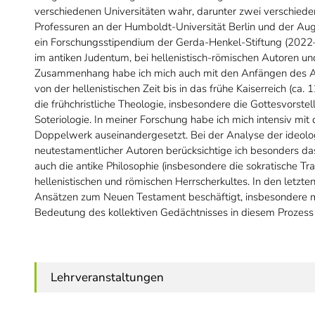
verschiedenen Universitäten wahr, darunter zwei verschie
Professuren an der Humboldt-Universität Berlin und der Au
ein Forschungsstipendium der Gerda-Henkel-Stiftung (2022–
im antiken Judentum, bei hellenistisch-römischen Autoren un
Zusammenhang habe ich mich auch mit den Anfängen des Ant
von der hellenistischen Zeit bis in das frühe Kaiserreich (ca.
die frühchristliche Theologie, insbesondere die Gottesvorst
Soteriologie. In meiner Forschung habe ich mich intensiv mi
Doppelwerk auseinandergesetzt. Bei der Analyse der ideolog
neutestamentlicher Autoren berücksichtige ich besonders das
auch die antike Philosophie (insbesondere die sokratische T
hellenistischen und römischen Herrscherkultes. In den letzte
Ansätzen zum Neuen Testament beschäftigt, insbesondere mit 
Bedeutung des kollektiven Gedächtnisses in diesem Prozess
Lehrveranstaltungen