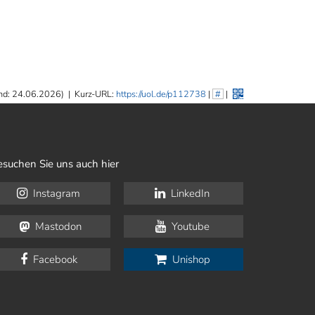
nd: 24.06.2026)
|
Kurz-URL:
https://uol.de/p112738
|
#
|
esuchen Sie uns auch hier
Instagram
LinkedIn
Mastodon
Youtube
Facebook
Unishop