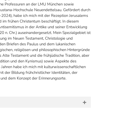
dene Professuren an der LMU München sowie
gustana-Hochschule Neuendettelsau. Gefördert durch
2024), habe ich mich mit der Rezeption Jerusalems
d im frühen Christentum beschäftigt. In diesem
isemitismus in der Antike und seiner Entwicklung
 120 n. Chr.) auseinandergesetzt. Mein Spezialgebiet ist
ellung im Neuen Testament, Christologie und
t den Briefen des Paulus und dem lukanischen
ischen, religiösen und philosophischen Hintergründe
 Alte Testament und die frühjüdische Tradition, aber
radition und den Kynismus) sowie Aspekte des
n Jahren habe ich mich mit kulturwissenschaftlichen
der Bildung frühchristlicher Identitäten, der
 und dem Konzept der Erinnerungsorte.