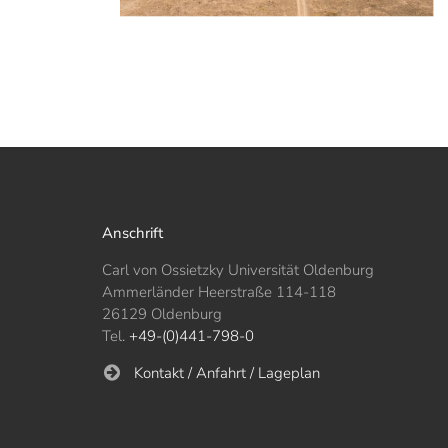
Anschrift
Carl von Ossietzky Universität Oldenburg
Ammerländer Heerstraße 114-118
26129 Oldenburg
Tel.
+49-(0)441-798-0
Kontakt / Anfahrt / Lageplan