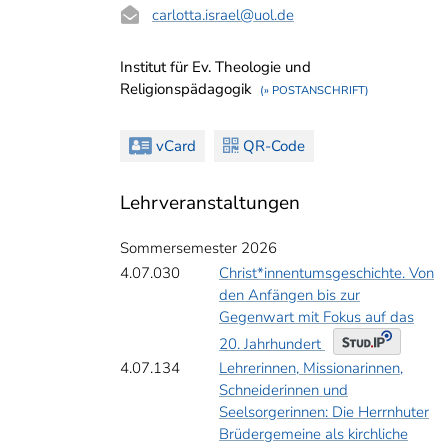
carlotta.israel
@uol.de
Institut für Ev. Theologie und
Religionspädagogik
(» POSTANSCHRIFT)
vCard
QR-Code
Lehrveranstaltungen
Sommersemester 2026
4.07.030
Christ*innentumsgeschichte. Von
den Anfängen bis zur
Gegenwart mit Fokus auf das
20. Jahrhundert
4.07.134
Lehrerinnen, Missionarinnen,
Schneiderinnen und
Seelsorgerinnen: Die Herrnhuter
Brüdergemeine als kirchliche