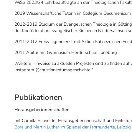
WiSe 2023/24 Lehrbeauftragte an der Theologischen Fakul
2019 Wissenschaftliche Tutorin im Collegium Oecumenicum
2012-2019 Studium der Evangelischen Theologie in Göttin
der Konföderation evangelischer Kirchen in Niedersachsen s
2011-2012 Freiwilligendienst mit Aktion Sühnezeichen Fried
2011 Abitur am Gymnasium Herderschule Lüneburg
„Weitere Hinweise zu aktuellen Projekten sind zu finden auf
Instagram @christinnentumsgeschichte."
Publikationen
Herausgeberinnenschaften
mit Camilla Schneider Herausgeberinnenschaft und Einleitun
Bora und Martin Luther im Spiegel der Jahrhunderte, Leipzi