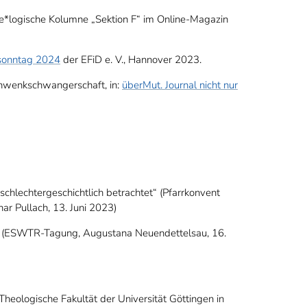
 the*logische Kolumne „Sektion F“ im Online-Magazin
*sonntag 2024
der EFiD e. V., Hannover 2023.
chwenkschwangerschaft, in:
überMut. Journal nicht nur
chlechtergeschichtlich betrachtet“ (Pfarrkonvent
r Pullach, 13. Juni 2023)
40“ (ESWTR-Tagung, Augustana Neuendettelsau, 16.
eologische Fakultät der Universität Göttingen in