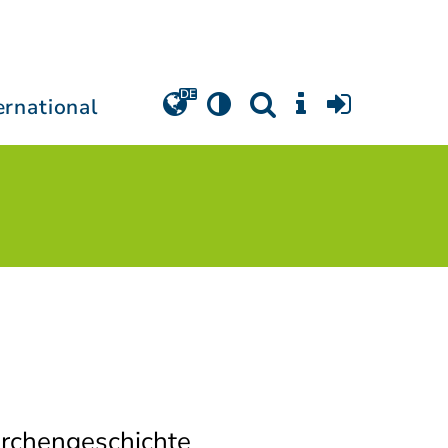
ernational
irchengeschichte