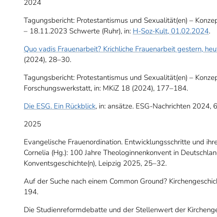
2024
Tagungsbericht: Protestantismus und Sexualität(en) – Konzep
– 18.11.2023 Schwerte (Ruhr), in:
H-Soz-Kult, 01.02.2024
.
Quo vadis Frauenarbeit? Krichliche Frauenarbeit gestern, h
(2024), 28–30.
Tagungsbericht: Protestantismus und Sexualität(en) – Konzep
Forschungswerkstatt, in: MKiZ 18 (2024), 177–184.
Die ESG. Ein Rückblick
, in: ansätze. ESG-Nachrichten 2024, 
2025
Evangelische Frauenordination. Entwicklungsschritte und ihr
Cornelia (Hg.): 100 Jahre Theologinnenkonvent in Deutschland
Konventsgeschichte(n), Leipzig 2025, 25–32.
Auf der Suche nach einem Common Ground? Kirchengeschichte 
194.
Die Studienreformdebatte und der Stellenwert der Kirchenges