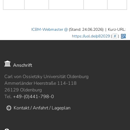
ICBM-Webmaster
(Stand: 24.06.2026)
|
Kurz-URL:
https://uol.de/p82029
|
#
|
Anschrift
Carl von Ossietzky Universität Oldenburg
Ammerländer Heerstraße 114-118
26129 Oldenburg
Tel.
+49-(0)441-798-0
Kontakt / Anfahrt / Lageplan