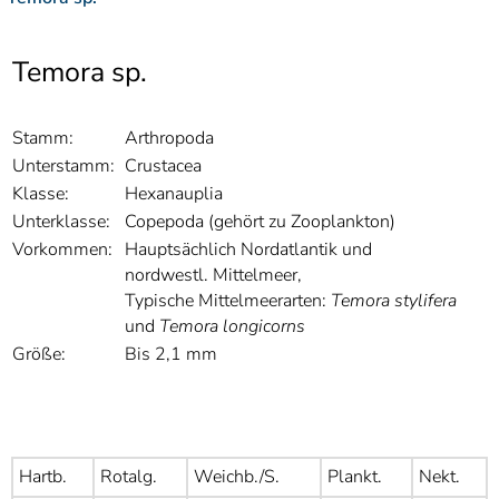
]
7
Informationen zur
Barrierefreiheit
Temora sp.
Stamm:
Arthropoda
Unterstamm:
Crustacea
Klasse:
Hexanauplia
Unterklasse:
Copepoda (gehört zu Zooplankton)
Vorkommen:
Hauptsächlich Nordatlantik und
nordwestl. Mittelmeer,
Typische Mittelmeerarten:
Temora stylifera
und
Temora longicorns
Größe:
Bis 2,1 mm
Hartb.
Rotalg.
Weichb./S.
Plankt.
Nekt.