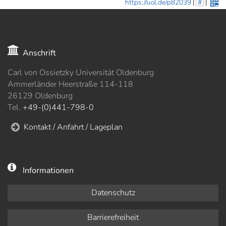
https://uol.de/p82039
|
#
|
Anschrift
Carl von Ossietzky Universität Oldenburg
Ammerländer Heerstraße 114-118
26129 Oldenburg
Tel.
+49-(0)441-798-0
Kontakt / Anfahrt / Lageplan
Informationen
Datenschutz
Barrierefreiheit