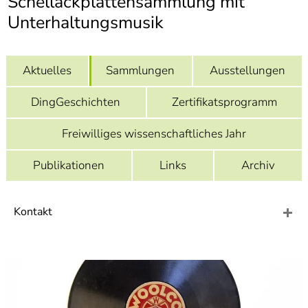
Schellackplattensammlung mit
]
7
Unterhaltungsmusik
Informationen zur
Barrierefreiheit
Aktuelles
Sammlungen
Ausstellungen
DingGeschichten
Zertifikatsprogramm
Freiwilliges wissenschaftliches Jahr
Publikationen
Links
Archiv
Kontakt