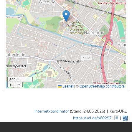
500 m
1000 ft
Leaflet
|
©
OpenStreetMap contributors
Internetkoordinator
(Stand: 24.06.2026)
|
Kurz-URL:
https://uol.de/p60297
|
#
|