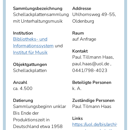
Sammlungsbezeichnung
Addresse
Schellackplattensammlung
Uhlhornsweg 49-55, 2612
mit Unterhaltungsmusik
Oldenburg
Institution
Raum
Bibliotheks- und
auf Anfrage
Informationssystem
und
Kontakt
Institut für Musik
Paul Tillmann Haas,
paul.haas@uol.de ,
Objektgattungen
Schellackplatten
0441/798-4023
Anzahl
Beteiligte Personen
ca. 4.500
k. A.
Datierung
Zuständige Personen
Sammlungsbeginn unklar
Paul Tilmann Haas
Bis Ende der
Links
Produktionszeit in
https://uol.de/bis/archive-un
Deutschland etwa 1958