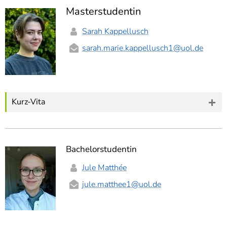
Masterstudentin
Sarah Kappellusch
sarah.marie.kappellusch1
@uol.de
Kurz-Vita
Bachelorstudentin
Jule Matthée
jule.matthee1
@uol.de