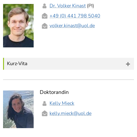
]
7
Dr. Volker Kinast
(PI)
Informationen zur
+49 (0) 441 798 5040
Barrierefreiheit
volker.kinast
@uol.de
Kurz-Vita
Doktorandin
Kelly Mieck
kelly.mieck
@uol.de