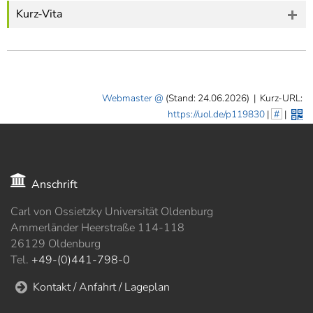
Kurz-Vita
Webmaster
(Stand: 24.06.2026)
|
Kurz-URL:
https://uol.de/p119830
|
#
|
Anschrift
Carl von Ossietzky Universität Oldenburg
Ammerländer Heerstraße 114-118
26129 Oldenburg
Tel.
+49-(0)441-798-0
Kontakt / Anfahrt / Lageplan