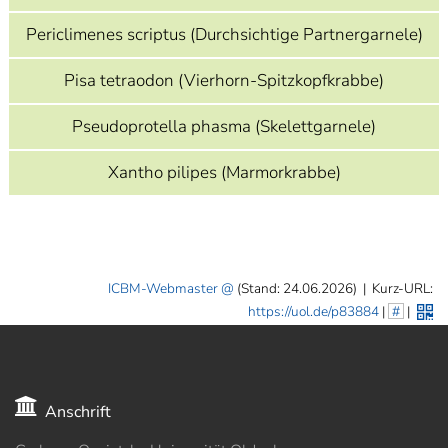
Periclimenes scriptus (Durchsichtige Partnergarnele)
Pisa tetraodon (Vierhorn-Spitzkopfkrabbe)
Pseudoprotella phasma (Skelettgarnele)
Xantho pilipes (Marmorkrabbe)
ICBM-Webmaster
(Stand: 24.06.2026)
|
Kurz-URL:
https://uol.de/p83884
|
#
|
Anschrift