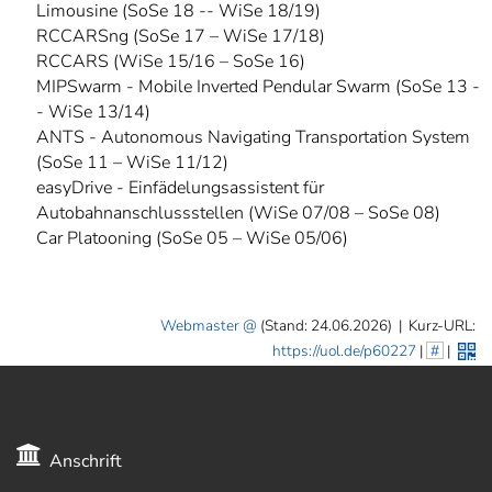
Limousine (SoSe 18 -- WiSe 18/19)
RCCARSng (SoSe 17 – WiSe 17/18)
RCCARS (WiSe 15/16 – SoSe 16)
MIPSwarm - Mobile Inverted Pendular Swarm (SoSe 13 -
- WiSe 13/14)
ANTS - Autonomous Navigating Transportation System
(SoSe 11 – WiSe 11/12)
easyDrive - Einfädelungsassistent für
Autobahnanschlussstellen (WiSe 07/08 – SoSe 08)
Car Platooning (SoSe 05 – WiSe 05/06)
Webmaster
(Stand: 24.06.2026)
|
Kurz-URL:
https://uol.de/p60227
|
#
|
Anschrift