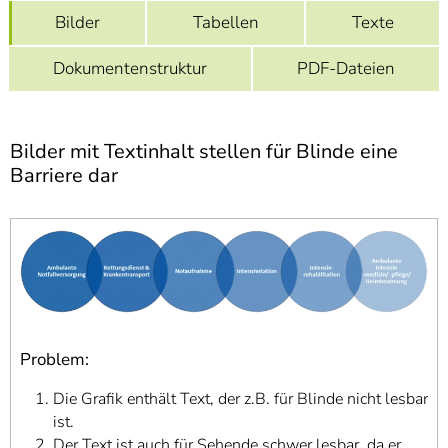
]
7
Bilder
Tabellen
Texte
Informationen zur
Barrierefreiheit
Dokumentenstruktur
PDF-Dateien
Bilder mit Textinhalt stellen für Blinde eine
Barriere dar
Problem:
Die Grafik enthält Text, der z.B. für Blinde nicht lesbar
ist.
Der Text ist auch für Sehende schwer lesbar, da er