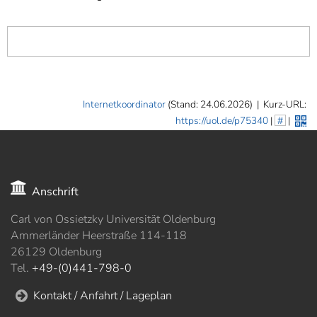
Internetkoordinator
(Stand: 24.06.2026)
|
Kurz-URL:
https://uol.de/p75340
|
#
|
Anschrift
Carl von Ossietzky Universität Oldenburg
Ammerländer Heerstraße 114-118
26129 Oldenburg
Tel.
+49-(0)441-798-0
Kontakt / Anfahrt / Lageplan