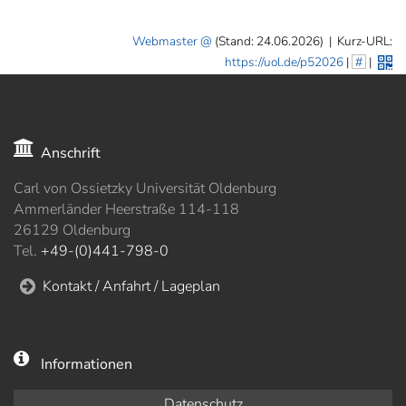
Webmaster
(Stand: 24.06.2026)
|
Kurz-URL:
https://uol.de/p52026
|
#
|
Anschrift
Carl von Ossietzky Universität Oldenburg
Ammerländer Heerstraße 114-118
26129 Oldenburg
Tel.
+49-(0)441-798-0
Kontakt / Anfahrt / Lageplan
Informationen
Datenschutz