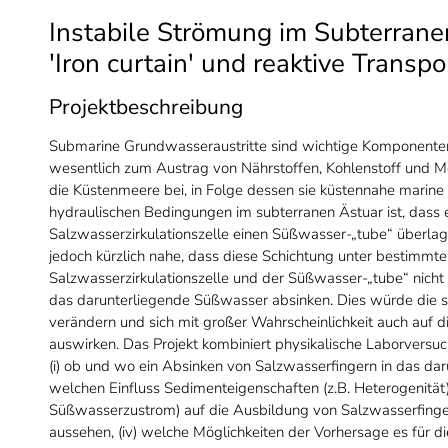
Instabile Strömung im Subterranen
'Iron curtain' und reaktive Transp
Projektbeschreibung
Submarine Grundwasseraustritte sind wichtige Komponenten
wesentlich zum Austrag von Nährstoffen, Kohlenstoff und M
die Küstenmeere bei, in Folge dessen sie küstennahe marine
hydraulischen Bedingungen im subterranen Ästuar ist, dass
Salzwasserzirkulationszelle einen Süßwasser-„tube“ überla
jedoch kürzlich nahe, dass diese Schichtung unter bestimmt
Salzwasserzirkulationszelle und der Süßwasser-„tube“ nicht 
das darunterliegende Süßwasser absinken. Dies würde die s
verändern und sich mit großer Wahrscheinlichkeit auch auf
auswirken. Das Projekt kombiniert physikalische Laborvers
(i) ob und wo ein Absinken von Salzwasserfingern in das daru
welchen Einfluss Sedimenteigenschaften (z.B. Heterogenität
Süßwasserzustrom) auf die Ausbildung von Salzwasserfinger
aussehen, (iv) welche Möglichkeiten der Vorhersage es für 