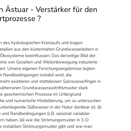
 Ästuar - Verstärker für den
ortprozesse ?
 des hydrologischen Kreislaufs und tragen
etallen aus den küstennahen Grundwasserleitern in
 Ökosysteme beeinflussen. Das derzeitige Bild der
 eine von Gezeiten und Wellenbewegung induzierte
gert. Unsere eigenen Forschungsergebnisse legten
en Randbedingungen instabil wird, die
mehr existieren und stattdessen Salzwasserfinger in
ubterranen Grundwasseraustrittsmuster stark
 die geochemischen Prozesse im Untergrund
uche und numerische Modellierung, um zu untersuchen
nterliegende Süßwasser in der Natur denkbar ist, (ii)
) und Randbedingungen (z.B. saisonal variabler
n haben, (iii) wie die Strömungsmuster in 3-D
die instabilen Strömungsmuster gibt und wie man