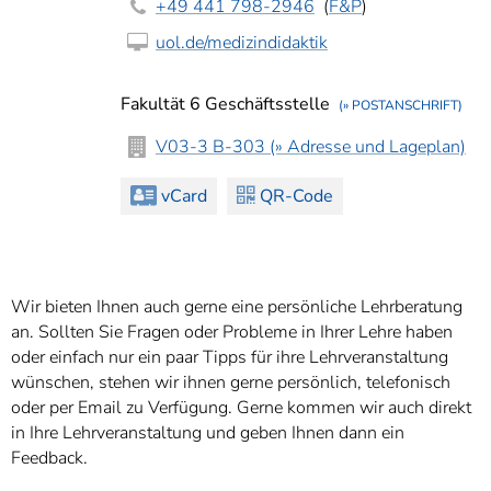
]
+49 441 798-2946
(
F&P
)
7
Informationen zur
uol.de/medizindidaktik
Barrierefreiheit
Fakultät 6 Geschäftsstelle
(» POSTANSCHRIFT)
V03-3 B-303 (» Adresse und Lageplan)
vCard
QR-Code
Wir bieten Ihnen auch gerne eine persönliche Lehrberatung
an. Sollten Sie Fragen oder Probleme in Ihrer Lehre haben
oder einfach nur ein paar Tipps für ihre Lehrveranstaltung
wünschen, stehen wir ihnen gerne persönlich, telefonisch
oder per Email zu Verfügung. Gerne kommen wir auch direkt
in Ihre Lehrveranstaltung und geben Ihnen dann ein
Feedback.