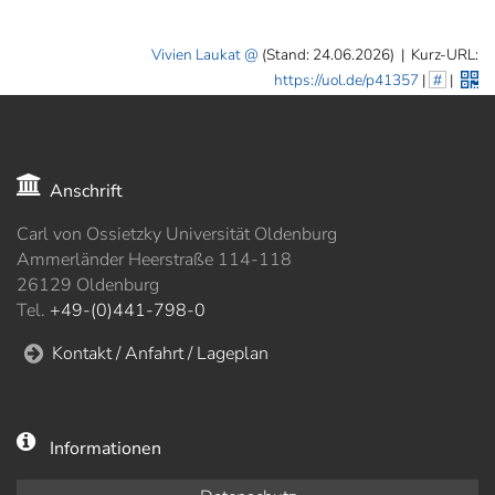
Vivien Laukat
(Stand: 24.06.2026)
|
Kurz-URL:
https://uol.de/p41357
|
#
|
Anschrift
Carl von Ossietzky Universität Oldenburg
Ammerländer Heerstraße 114-118
26129 Oldenburg
Tel.
+49-(0)441-798-0
Kontakt / Anfahrt / Lageplan
Informationen