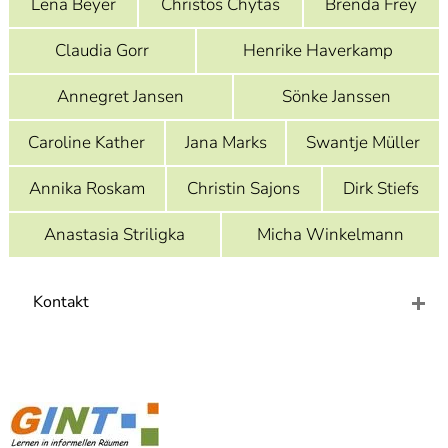
Lena Beyer
Christos Chytas
Brenda Frey
]
7
Informationen zur
Claudia Gorr
Henrike Haverkamp
Barrierefreiheit
Annegret Jansen
Sönke Janssen
Caroline Kather
Jana Marks
Swantje Müller
Annika Roskam
Christin Sajons
Dirk Stiefs
Anastasia Striligka
Micha Winkelmann
Kontakt