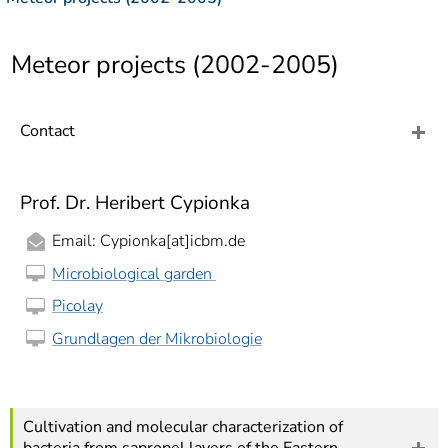
]
7
Informationen zur
Barrierefreiheit
Meteor projects (2002-2005)
Contact
Prof. Dr. Heribert Cypionka
Email: Cypionka[at]icbm.de
Microbiological garden
Picolay
Grundlagen der Mikrobiologie
Cultivation and molecular characterization of
bacteria from sapropel layers of the Eastern