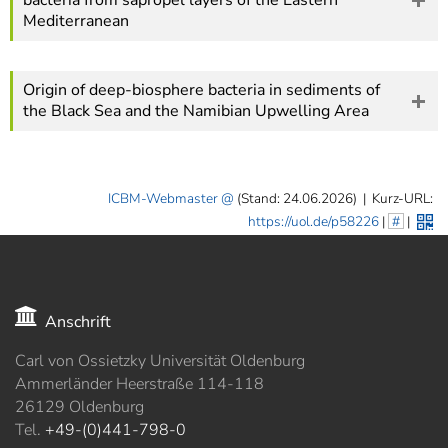
Mediterranean
Origin of deep-biosphere bacteria in sediments of
the Black Sea and the Namibian Upwelling Area
ICBM-Webmaster
(Stand: 24.06.2026)
|
Kurz-URL:
https://uol.de/p58226
|
#
|
Anschrift
Carl von Ossietzky Universität Oldenburg
Ammerländer Heerstraße 114-118
26129 Oldenburg
Tel.
+49-(0)441-798-0