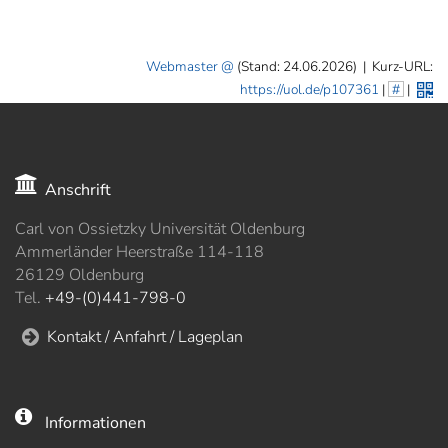
Webmaster
(Stand: 24.06.2026)
|
Kurz-URL:
https://uol.de/p107361
|
#
|
Anschrift
Carl von Ossietzky Universität Oldenburg
Ammerländer Heerstraße 114-118
26129 Oldenburg
Tel.
+49-(0)441-798-0
Kontakt / Anfahrt / Lageplan
Informationen