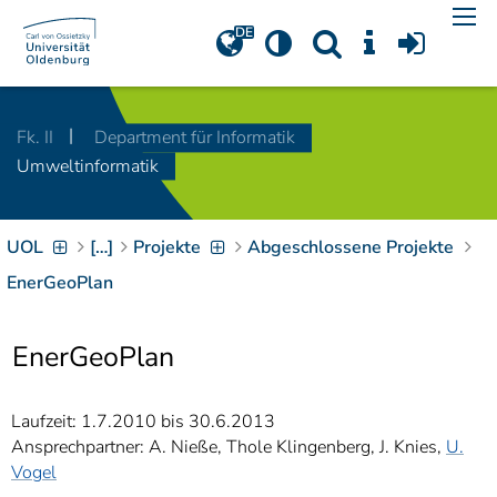
Navigation
[
]
Access-Key 1
Choose other language
[
]
Access-Key 8
Fk. II
Department für Informatik
Zum Inhalt springen
Umweltinformatik
[
]
Access-Key 2
Zur Suche springen
[
]
Access-Key 4
UOL
[…]
Projekte
Abgeschlossene Projekte
Zur Hauptnavigation
springen
[
Access-Key
EnerGeoPlan
]
6
Zur
EnerGeoPlan
Zielgruppennavigation
springen
[
Access-Key
]
9
Laufzeit: 1.7.2010 bis 30.6.2013
Zur
Ansprechpartner: A. Nieße, Thole Klingenberg, J. Knies,
U.
Brotkrumennavigation
Vogel
springen
[
Access-Key