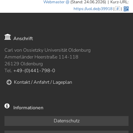
Webmaster
(Stand: 24.06.2026)
|
Kurz-URL:
https://uol.de/p39918
|
#
|
Anschrift
Carl von Ossietzky Universität Oldenburg
Ammerländer Heerstraße 114-118
26129 Oldenburg
Tel.
+49-(0)441-798-0
Kontakt / Anfahrt / Lageplan
Informationen
Datenschutz