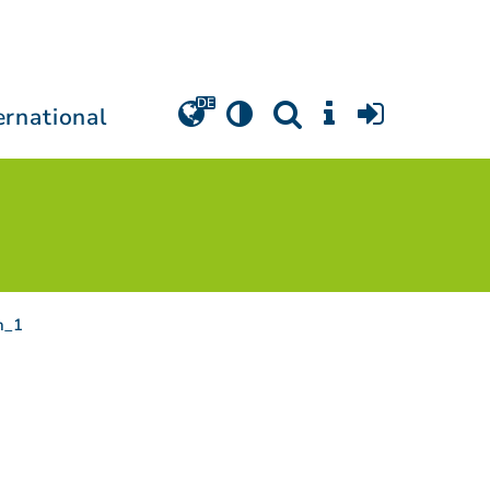
ernational
h_1