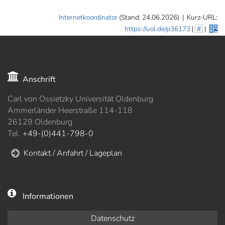
Internetkoordinator
(Stand: 24.06.2026)
|
Kurz-URL:
https://uol.de/p36173
|
#
|
Anschrift
Carl von Ossietzky Universität Oldenburg
Ammerländer Heerstraße 114-118
26129 Oldenburg
Tel.
+49-(0)441-798-0
Kontakt / Anfahrt / Lageplan
Informationen
Datenschutz