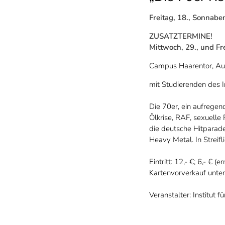
Freitag, 18., Sonnabe
ZUSATZTERMINE!
Mittwoch, 29., und Fr
Campus Haarentor, Au
mit Studierenden des In
Die 70er, ein aufregen
Ölkrise, RAF, sexuell
die deutsche Hitparad
Heavy Metal. In Streifl
Eintritt: 12,- €; 6,- € (
Kartenvorverkauf unte
Veranstalter: Institut f