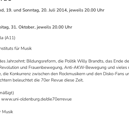
nd, 19. und Sonntag, 20. Juli 2014, jeweils 20.00 Uhr
eitag, 31. Oktober, jeweils 20.00 Uhr
la (A11)
stituts für Musik
des Jahrzehnt: Bildungsreform, die Politik Willy Brandts, das Ende d
e Revolution und Frauenbewegung, Anti-AKW-Bewegung und vieles m
e, die Konkurrenz zwischen den Rockmusikern und den Disko-Fans u
ichtern beleuchtet die 70er Revue diese Zeit.
ermäßigt)
r www.uni-oldenburg.de/die70errevue
ür Musik