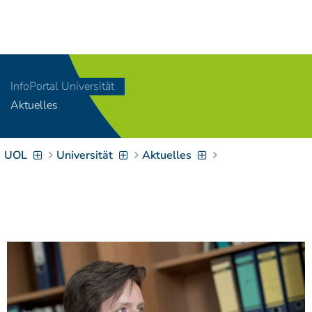
Navigation
[
]
Access-Key 1
Choose other language
[
]
Access-Key 8
InfoPortal Universität
Zum Inhalt springen
Aktuelles
[
]
Access-Key 2
Zur Suche springen
[
]
Access-Key 4
UOL
Universität
Aktuelles
Zur Hauptnavigation
springen
[
Access-Key
]
6
Zur
Zielgruppennavigation
springen
[
Access-Key
]
9
Zur
Brotkrumennavigation
springen
[
Access-Key