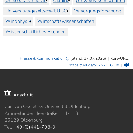
Universitätsmedizin
Ukraine
Umweltwissenschaften
Universitätsgesellschaft UGO
Versorgungsforschung
Windphysik
Wirtschaftswissenschaften
Wissenschaftliches Rechnen
Presse & Kommunikation
(Stand: 27.07.2026)
|
Kurz-URL:
https://uol.de/p82n2116
|
#
|
Anschrift
Carl von Ossietzky Universität Oldenburg
Ammerländer Heerstraße 114-118
26129 Oldenburg
Tel.
+49-(0)441-798-0