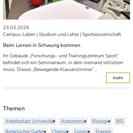
23.03.2026
Campus-Leben
Studium und Lehre
Sportwissenschaft
Beim Lernen in Schwung kommen
Im Gebäude „Forschungs- und Trainingszentrum Sport“
befindet sich ein Seminarraum, in dem niemand stillsitzen
muss. Dieses „Bewegende Klassenzimmer“…
: Be
mehr
Themen
Arbeitsplatz Universität
Astronomie
Biologie
BIS
Botanischer Garten
Chemie
Corona
Energie