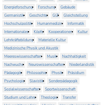
Energieforschung
Forschung
Gebäude
Germanistik
Geschichte
GIZ
Gleichstellung
Hochschulpolitik
Humanmedizin
Informatik
Internationales
Köpfe
Kooperationen
Kultur
Lehrkräftebildung
Materielle Kultur
Medizinische Physik und Akustik
Meereswissenschaften
Musik
Nachhaltigkeit
Nachwuchs
Neurowissenschaften
Niederlandistik
Pädagogik
Philosophie
Physik
Präsidium
Psychologie
Slavistik
Sonderpädagogik
Sozialwissenschaften
Sportwissenschaft
Studium und Lehre
Theologie
Transfer