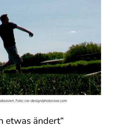
tabuisiert. Foto: cw-design/photocase.com
ch etwas ändert“