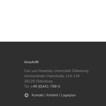
Anschrift
Carl von Ossietzky Universität Oldenburg
Ammerländer Heerstraße 114-118
26129 Oldenburg
Tel.
+49-(0)441-798-0
Kontakt / Anfahrt / Lageplan