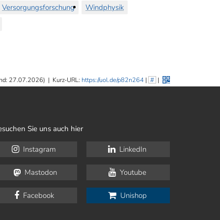
Versorgungsforschung
Windphysik
nd: 27.07.2026)
|
Kurz-URL:
https://uol.de/p82n264
|
#
|
esuchen Sie uns auch hier
Instagram
LinkedIn
Mastodon
Youtube
Facebook
Unishop