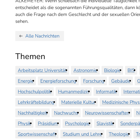
ALKEMEYER: Wenn schließlich die individuelle Tauglichkeit f
entscheidet als die sogenannten Führungsqualitäten, dann k
auch die Frage nach dem Geschlecht und der sexuellen Orien
sehen.
Alle Nachrichten
Themen
Arbeitsplatz Universität
Astronomie
Biologie
BIS
Energie
Energieforschung
Forschung
Gebäude
G
Hochschulpolitik
Humanmedizin
Informatik
Internat
Lehrkräftebildung
Materielle Kultur
Medizinische Phys
Nachhaltigkeit
Nachwuchs
Neurowissenschaften
N
Physik
Präsidium
Psychologie
Slavistik
Sonderpä
Sportwissenschaft
Studium und Lehre
Theologie
T