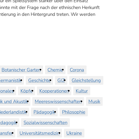
ür ein Spielsystem stärker über den Einsatz
önnte mit der Frage nach der ethnischen Herkunft
tierung in den Hintergrund treten. Wir werden
Botanischer Garten
Chemie
Corona
ermanistik
Geschichte
GIZ
Gleichstellung
ionales
Köpfe
Kooperationen
Kultur
ik und Akustik
Meereswissenschaften
Musik
iederlandistik
Pädagogik
Philosophie
dagogik
Sozialwissenschaften
ransfer
Universitätsmedizin
Ukraine