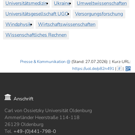
Universitätsmedizin
Ukraine
Umweltwissenschaften
Universitätsgesellschaft UGO
Versorgungsforschung
Windphysik
Wirtschaftswissenschaften
Wissenschaftliches Rechnen
Presse & Kommunikation
(Stand: 27.07.2026)
|
Kurz-URL:
https://uol.de/p82n491
|
#
|
Anschrift
Carl von Ossietzky Universität Oldenburg
Ammerländer Heerstraße 114-118
26129 Oldenburg
Tel.
+49-(0)441-798-0