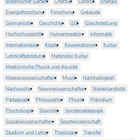
Botanischer Garten
Chemie
Corona
Energie
Energieforschung
Forschung
Gebäude
Germanistik
Geschichte
GIZ
Gleichstellung
Hochschulpolitik
Humanmedizin
Informatik
Internationales
Köpfe
Kooperationen
Kultur
Lehrkräftebildung
Materielle Kultur
Medizinische Physik und Akustik
Meereswissenschaften
Musik
Nachhaltigkeit
Nachwuchs
Neurowissenschaften
Niederlandistik
Pädagogik
Philosophie
Physik
Präsidium
Psychologie
Slavistik
Sonderpädagogik
Sozialwissenschaften
Sportwissenschaft
Studium und Lehre
Theologie
Transfer