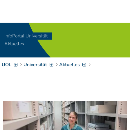
Navigation
[
]
Access-Key 1
Choose other language
[
]
Access-Key 8
InfoPortal Universität
Zum Inhalt springen
Aktuelles
[
]
Access-Key 2
Zur Suche springen
[
]
Access-Key 4
UOL
Universität
Aktuelles
Zur Hauptnavigation
springen
[
Access-Key
]
6
Zur
Zielgruppennavigation
springen
[
Access-Key
]
9
Zur
Brotkrumennavigation
springen
[
Access-Key