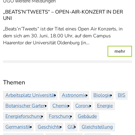
UGO weitere Meldungen
„BEATS’N’TWEETS“ – OPEN-AIR-KONZERT IN DER
UNI
„Beats’n’Tweets“ ist der Titel eines Open Air Konzerts, in
dem sich am 30. Juni, 18.00 Uhr, auf dem Campus
Haarentor der Universität Oldenburg (in…
: „B
mehr
Themen
Arbeitsplatz Universität
Astronomie
Biologie
BIS
Botanischer Garten
Chemie
Corona
Energie
Energieforschung
Forschung
Gebäude
Germanistik
Geschichte
GIZ
Gleichstellung