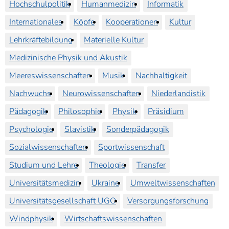
Hochschulpolitik
Humanmedizin
Informatik
Internationales
Köpfe
Kooperationen
Kultur
Lehrkräftebildung
Materielle Kultur
Medizinische Physik und Akustik
Meereswissenschaften
Musik
Nachhaltigkeit
Nachwuchs
Neurowissenschaften
Niederlandistik
Pädagogik
Philosophie
Physik
Präsidium
Psychologie
Slavistik
Sonderpädagogik
Sozialwissenschaften
Sportwissenschaft
Studium und Lehre
Theologie
Transfer
Universitätsmedizin
Ukraine
Umweltwissenschaften
Universitätsgesellschaft UGO
Versorgungsforschung
Windphysik
Wirtschaftswissenschaften