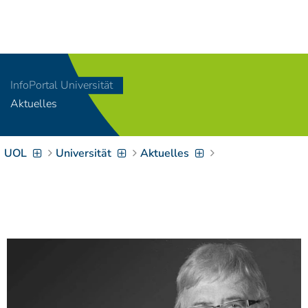
Navigation
[
]
Access-Key 1
Choose other language
[
]
Access-Key 8
InfoPortal Universität
Zum Inhalt springen
Aktuelles
[
]
Access-Key 2
Zur Suche springen
[
]
Access-Key 4
UOL
Universität
Aktuelles
Zur Hauptnavigation
springen
[
Access-Key
]
6
Zur
Zielgruppennavigation
springen
[
Access-Key
]
9
Zur
Brotkrumennavigation
springen
[
Access-Key