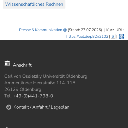
Wissenschaftliches Rechnen
Presse & Kommunikation
(Stand: 27.07.2026)
|
Kurz-URL:
https://uol.de/p82n2102
|
#
|
Anschrift
Carl von Ossietzky Universität Oldenburg
Ammerländer Heerstraße 114-118
26129 Oldenburg
Tel.
+49-(0)441-798-0
Kontakt / Anfahrt / Lageplan