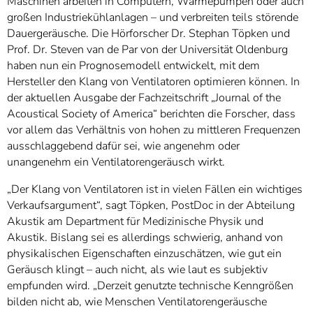
Maschinen arbeiten in Computern, Wärmepumpen oder auch
großen Industriekühlanlagen – und verbreiten teils störende
Dauergeräusche. Die Hörforscher Dr. Stephan Töpken und
Prof. Dr. Steven van de Par von der Universität Oldenburg
haben nun ein Prognosemodell entwickelt, mit dem
Hersteller den Klang von Ventilatoren optimieren können. In
der aktuellen Ausgabe der Fachzeitschrift „Journal of the
Acoustical Society of America“ berichten die Forscher, dass
vor allem das Verhältnis von hohen zu mittleren Frequenzen
ausschlaggebend dafür sei, wie angenehm oder
unangenehm ein Ventilatorengeräusch wirkt.
„Der Klang von Ventilatoren ist in vielen Fällen ein wichtiges
Verkaufsargument“, sagt Töpken, PostDoc in der Abteilung
Akustik am Department für Medizinische Physik und
Akustik. Bislang sei es allerdings schwierig, anhand von
physikalischen Eigenschaften einzuschätzen, wie gut ein
Geräusch klingt – auch nicht, als wie laut es subjektiv
empfunden wird. „Derzeit genutzte technische Kenngrößen
bilden nicht ab, wie Menschen Ventilatorengeräusche