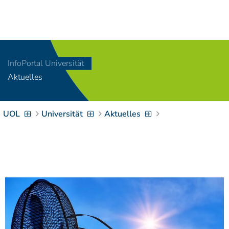
Navigation
[
]
Access-Key 1
Choose other language
[
]
Access-Key 8
InfoPortal Universität
Zum Inhalt springen
Aktuelles
[
]
Access-Key 2
Zur Suche springen
[
]
Access-Key 4
UOL
Universität
Aktuelles
Zur Hauptnavigation
springen
[
Access-Key
]
6
Zur
Zielgruppennavigation
springen
[
Access-Key
]
9
Zur
Brotkrumennavigation
springen
[
Access-Key