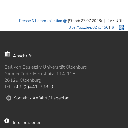
Presse & Kommunikation
(Stand: 27.07.2026)
|
Kurz-URL:
https://uol.de/p82n3456
|
#
|
Anschrift
Carl von Ossietzky Universität Oldenburg
Ammerländer Heerstraße 114-118
26129 Oldenburg
Tel.
+49-(0)441-798-0
Kontakt / Anfahrt / Lageplan
Informationen