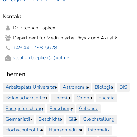
Kontakt
Dr. Stephan Töpken
Department für Medizinische Physik und Akustik
+49 441 798-5628
stephan.toepken(at)uol.de
Themen
Arbeitsplatz Universität
Astronomie
Biologie
BIS
Botanischer Garten
Chemie
Corona
Energie
Energieforschung
Forschung
Gebäude
Germanistik
Geschichte
GIZ
Gleichstellung
Hochschulpolitik
Humanmedizin
Informatik