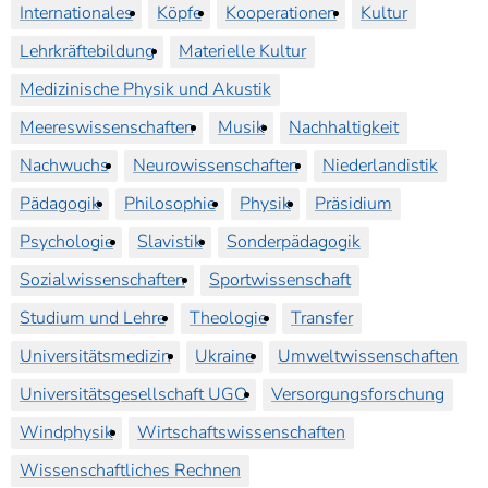
Internationales
Köpfe
Kooperationen
Kultur
Lehrkräftebildung
Materielle Kultur
Medizinische Physik und Akustik
Meereswissenschaften
Musik
Nachhaltigkeit
Nachwuchs
Neurowissenschaften
Niederlandistik
Pädagogik
Philosophie
Physik
Präsidium
Psychologie
Slavistik
Sonderpädagogik
Sozialwissenschaften
Sportwissenschaft
Studium und Lehre
Theologie
Transfer
Universitätsmedizin
Ukraine
Umweltwissenschaften
Universitätsgesellschaft UGO
Versorgungsforschung
Windphysik
Wirtschaftswissenschaften
Wissenschaftliches Rechnen