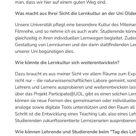
man, dass wir hier auf einem guten Weg sind.
Was macht aus Ihrer Sicht die Lernkultur an der Uni Old
Unsere Universität pflegt eine besondere Kultur des Miteinand
Filmreihe, und so nehme ich es auch wahr. Studierende könne
gleichzeitig in ihren individuellen Lernwegen begleitet. Zude
Gestaltung von Lernräumen und der darin stattfindenden Le
unserer Uni begünstigen dies.
Wie könnte die Lernkultur sich weiterentwickeln?
Dazu braucht es aus meiner Sicht vor allem Räume zum Exper
nicht nur – die naturwissenschaftlichen Labore gemeint, so
Lehrens und Lernens ausprobieren und weiterentwickeln las
über das Projekt Participate@UOL, gibt es einen solchen Lern
können sie neue Formen des gemeinsamen oder individuellen
analoge sowie digitale Tools unterstützen und den Raum all
Schritt ist die Entwicklung eines Teaching Lab, also eines 
Studierenden zukunftsorientierte Lernszenarien ausprobieren
Wie können Lehrende und Studierende beim "Tag des Lehr