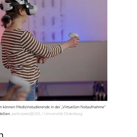
llen können Medizinstudierende in der „Virtuellen Notaufnahme“
tellen.
participate@UOL / Universität Oldenburg
n