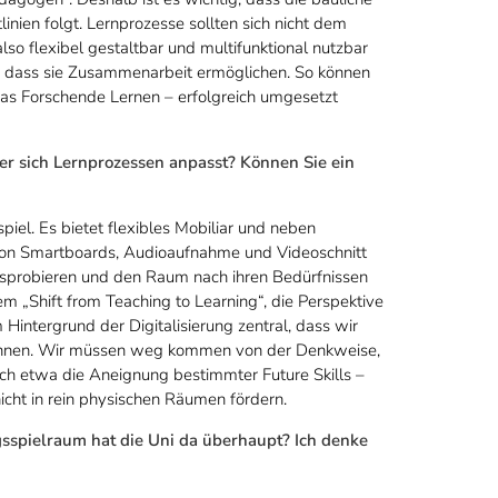
inien folgt. Lernprozesse sollten sich nicht dem
 flexibel gestaltbar und multifunktional nutzbar
d, dass sie Zusammenarbeit ermöglichen. So können
das Forschende Lernen – erfolgreich umgesetzt
r sich Lernprozessen anpasst? Können Sie ein
spiel. Es bietet flexibles Mobiliar und neben
 von Smartboards, Audioaufnahme und Videoschnitt
usprobieren und den Raum nach ihren Bedürfnissen
m „Shift from Teaching to Learning“, die Perspektive
 Hintergrund der Digitalisierung zentral, dass wir
zahnen. Wir müssen weg kommen von der Denkweise,
ich etwa die Aneignung bestimmter Future Skills –
icht in rein physischen Räumen fördern.
sspielraum hat die Uni da überhaupt? Ich denke