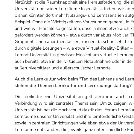
Natürlich ist die Raumknappheit eine Herausforderung, die si
Universität und seiner Lernräume lösen lässt. Indem wir aber 
bisher, könnten dort mehr Nutzungs- und Lernszenarien aufge
Beispiel. Ohne die Wichtigkeit von Vorlesungen generell in 
und wie wir Hörsäle so gestalten, dass in ihnen etwa auch 
gefördert werden können – etwa durch variables Mobiliar: Tis
Gruppentischen anordnen lassen, können da schon sehr hilfr
durch digitale Lösungen – wie etwa Virtual-Reality-Brillen – 
Lernort Universität in gewisser Hinsicht um virtuelle Lernum
auch bereits: etwa in der virtuellen Notaufnahme oder in de
außeruniversitärer und außerschulischer Lernorte.
Auch die Lernkultur wird beim "Tag des Lehrens und Le
stehen die Themen Lernkultur und Lernraumgestaltung?
Die Lernkultur einer Universität spiegelt sich immer auch in
Verbindung wird ein zentrales Thema sein. Um zu zeigen, wi
Universität ist, hat die Hochschuldidaktik das ‚Forum Lernräu
Lernräume unserer Universität und ihre lernförderliche Gestalt
sowie in zentralen Einrichtungen wie eben etwa der Universit
Lernräume entstanden, die jeweils ganz unterschiedliche Fo