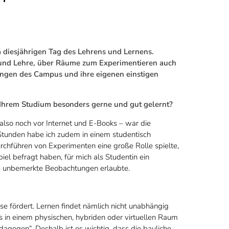
diesjährigen Tag des Lehrens und Lernens.
 und Lehre, über Räume zum Experimentieren auch
rungen des Campus und ihre eigenen einstigen
Ihrem Studium besonders gerne und gut gelernt?
lso noch vor Internet und E-Books – war die
 Stunden habe ich zudem in einem studentisch
rchführen von Experimenten eine große Rolle spielte,
el befragt haben, für mich als Studentin ein
ie unbemerkte Beobachtungen erlaubte.
se fördert. Lernen findet nämlich nicht unabhängig
s in einem physischen, hybriden oder virtuellen Raum
agogen“. Deshalb ist es wichtig, dass die bauliche