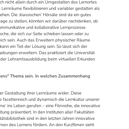
ch nicht allein durch ein Umgestalten des Lernortes
Lernräume flexibilisieren und variabler gestalten als
hen. Die ‚klassischen‘ Hörsäle sind da ein gutes
Frage zu stellen, könnten wir darüber nachdenken, ob
kommunikative und kollaborative Lernprozesse
che, die sich zur Seite schieben lassen oder zu
eich sein. Auch das Erweitern physischer Räume
kann ein Teil der Lösung sein. So lässt sich der
gebungen erweitern. Das praktiziert die Universität
r der Lehramtsausbildung beim virtuellen Erkunden
rnens" Thema sein. In welchen Zusammenhang
 der Gestaltung ihrer Lernräume wider. Diese
e facettenreich und dynamisch die Lernkultur unserer
me‘ ins Leben gerufen – eine Filmreihe, die innovative
ung präsentiert. In den Instituten aller Fakultäten
ätsbibliothek sind in den letzten Jahren innovative
rmen des Lernens fördern. An den Kurzfilmen sieht