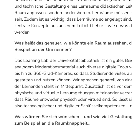
und technische Gestaltung eines Lernraums didaktischen Leitl
Raum anpassen, sondern andersherum. Lernräume müssen also
sein. Zudem ist es wichtig, dass Lernräume so angelegt sin
zentrale Konzepte aus unserem Leitbild Lehre – wie etwas 
werden.
Was heißt das genauer, wie könnte ein Raum aussehen, de
Beispiel an der Uni nennen?
Das Learning Lab der Universitätsbibliothek ist ein gutes Bei
analogem Moderationsmaterial auch diverse digitale Tools
bis hin zu 360-Grad-Kameras, so dass Studierende vieles a
gestalten und nutzen können. Wir sprechen generell von eine
der Lernenden steht im Mittelpunkt. Zusätzlich ist es vor dem
physische und virtuelle Lernumgebungen miteinander ver
dass Räume entweder physisch oder virtuell sind. So lässt s
also technologischer und digitaler Schlüsselkompetenzen – n
Was würden Sie sich wünschen – und wie viel Gestaltung
zum Beispiel an die Raumknappheit…