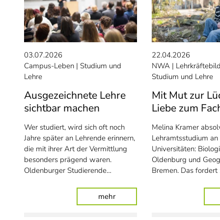
03.07.2026
22.04.2026
Campus-Leben
Studium und
NWA
Lehrkräftebi
Lehre
Studium und Lehre
Ausgezeichnete Lehre
Mit Mut zur Lü
sichtbar machen
Liebe zum Fac
Wer studiert, wird sich oft noch
Melina Kramer absolvi
Jahre später an Lehrende erinnern,
Lehramtsstudium an
die mit ihrer Art der Vermittlung
Universitäten: Biologi
besonders prägend waren.
Oldenburg und Geogr
Oldenburger Studierende…
Bremen. Das fordert 
: Ausgezeichnete Lehre sichtba
mehr