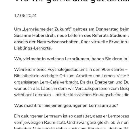
17.06.2024
Um „Lernräume der Zukunft” geht es am Donnerstag beim 
Susanne Haberstroh, neue Leiterin des Referats Studium
abseits der Naturwissenschaften, über virtuelle Erweite
Lieblings-Lernorte.
Wo, vielmehr in welchen Lernräumen, haben Sie denn in 
Während meines Psychologiestudiums in den 90er-Jahren – a
Bibliothek ein wichtiger Ort zum Arbeiten und Lernen. Viele
organisierten Lern-Café verbracht. Da das Erarbeiten und Du
war auch das Labor, in dem wir Versuchspersonen zum Beispi
wichtiger Lernraum – mit der klassischen Einwegscheibe, d
Was macht für Sie einen gelungenen Lernraum aus?
Ein gelungener Lernraum ist so gestaltet, dass er Lernprozes
vom jeweiligen Raum statt. Und zwar ganz gleich, ob wir un
befinden. Man spricht daher auch vom Raum als „drittem Päd