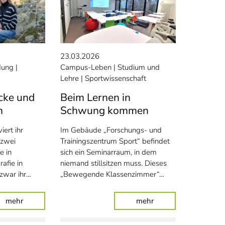
23.03.2026
ldung
Campus-Leben
Studium und
Lehre
Sportwissenschaft
cke und
Beim Lernen in
h
Schwung kommen
ert ihr
Im Gebäude „Forschungs- und
 zwei
Trainingszentrum Sport“ befindet
e in
sich ein Seminarraum, in dem
afie in
niemand stillsitzen muss. Dieses
zwar ihr…
„Bewegende Klassenzimmer“…
r machen
: Mit Mut zur Lücke und Liebe zum Fach
: Beim Lernen in S
mehr
mehr