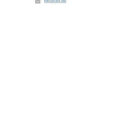
tdll
@uol.de