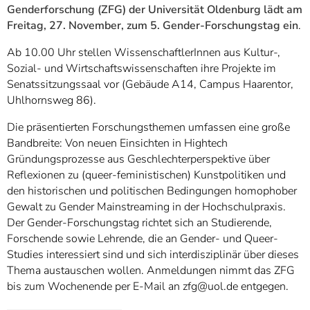
]
7
Genderforschung (ZFG) der Universität Oldenburg lädt am
Informationen zur
Freitag, 27. November, zum 5. Gender-Forschungstag ein
.
Barrierefreiheit
Ab 10.00 Uhr stellen WissenschaftlerInnen aus Kultur-,
Sozial- und Wirtschaftswissenschaften ihre Projekte im
Senatssitzungssaal vor (Gebäude A14, Campus Haarentor,
Uhlhornsweg 86).
Die präsentierten Forschungsthemen umfassen eine große
Bandbreite: Von neuen Einsichten in Hightech
Gründungsprozesse aus Geschlechterperspektive über
Reflexionen zu (queer-feministischen) Kunstpolitiken und
den historischen und politischen Bedingungen homophober
Gewalt zu Gender Mainstreaming in der Hochschulpraxis.
Der Gender-Forschungstag richtet sich an Studierende,
Forschende sowie Lehrende, die an Gender- und Queer-
Studies interessiert sind und sich interdisziplinär über dieses
Thema austauschen wollen. Anmeldungen nimmt das ZFG
bis zum Wochenende per E-Mail an zfg@uol.de entgegen.