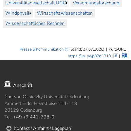
Universitätsgesellschaft UGO
Versorgungsforschung
Windphysik
Wirtschaftswissenschaften
Wissenschaftliches Rechnen
Presse & Kommunikation
(Stand: 27.07.2026)
|
Kurz-URL:
https://uol.de/p82n1313
|
#
|
Anschrift
Carl von Ossietzky Universität Oldenburg
Ammerländer Heerstraße 114-118
26129 Oldenburg
Tel.
+49-(0)441-798-0
Kontakt / Anfahrt / Lageplan