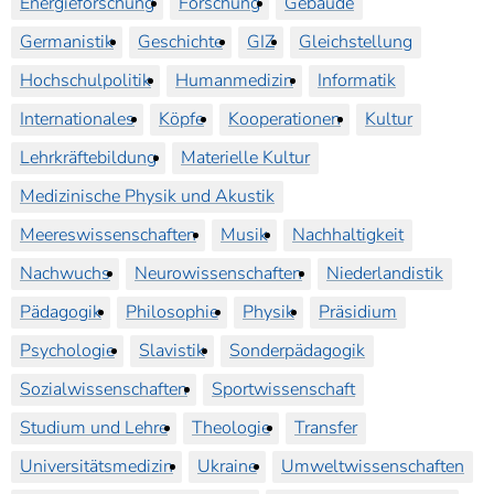
Energieforschung
Forschung
Gebäude
Germanistik
Geschichte
GIZ
Gleichstellung
Hochschulpolitik
Humanmedizin
Informatik
Internationales
Köpfe
Kooperationen
Kultur
Lehrkräftebildung
Materielle Kultur
Medizinische Physik und Akustik
Meereswissenschaften
Musik
Nachhaltigkeit
Nachwuchs
Neurowissenschaften
Niederlandistik
Pädagogik
Philosophie
Physik
Präsidium
Psychologie
Slavistik
Sonderpädagogik
Sozialwissenschaften
Sportwissenschaft
Studium und Lehre
Theologie
Transfer
Universitätsmedizin
Ukraine
Umweltwissenschaften