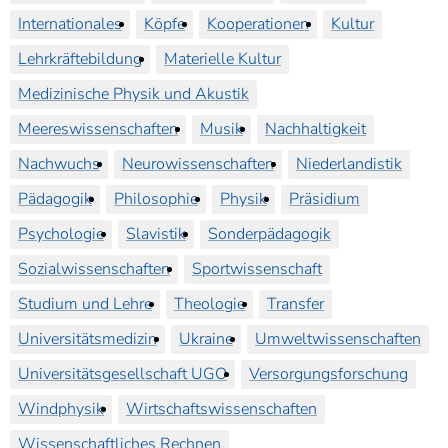
Internationales
Köpfe
Kooperationen
Kultur
Lehrkräftebildung
Materielle Kultur
Medizinische Physik und Akustik
Meereswissenschaften
Musik
Nachhaltigkeit
Nachwuchs
Neurowissenschaften
Niederlandistik
Pädagogik
Philosophie
Physik
Präsidium
Psychologie
Slavistik
Sonderpädagogik
Sozialwissenschaften
Sportwissenschaft
Studium und Lehre
Theologie
Transfer
Universitätsmedizin
Ukraine
Umweltwissenschaften
Universitätsgesellschaft UGO
Versorgungsforschung
Windphysik
Wirtschaftswissenschaften
Wissenschaftliches Rechnen