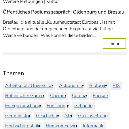
Weitere Meldungen
Kultur
Öffentliches Podiumsgespräch: Oldenburg und Breslau
Breslau, die aktuelle „Kulturhauptstadt Europas“, ist mit
Oldenburg und der umgebenden Region auf vielfältige
Weise verbunden. Was können diese beiden…
: Öf
mehr
Themen
Arbeitsplatz Universität
Astronomie
Biologie
BIS
Botanischer Garten
Chemie
Corona
Energie
Energieforschung
Forschung
Gebäude
Germanistik
Geschichte
GIZ
Gleichstellung
Hochschulpolitik
Humanmedizin
Informatik