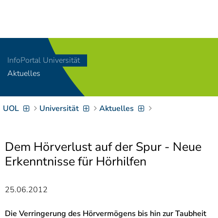
Navigation
[
]
Access-Key 1
Choose other language
[
]
Access-Key 8
InfoPortal Universität
Zum Inhalt springen
Aktuelles
[
]
Access-Key 2
Zur Suche springen
[
]
Access-Key 4
UOL
Universität
Aktuelles
Zur Hauptnavigation
springen
[
Access-Key
]
6
Zur
Dem Hörverlust auf der Spur - Neue
Zielgruppennavigation
Erkenntnisse für Hörhilfen
springen
[
Access-Key
]
9
Zur
25.06.2012
Brotkrumennavigation
springen
[
Access-Key
Die Verringerung des Hörvermögens bis hin zur Taubheit