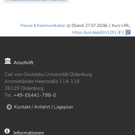
Presse & Kommunikation
(Stand: 27.07.2026)
|
Kurz-URL:
https://uol.de/p82n129
|
#
|
Anschrift
Carl von Ossietzky Universität Oldenburg
Ammerländer Heerstraße 114-118
26129 Oldenburg
Tel.
+49-(0)441-798-0
Kontakt / Anfahrt / Lageplan
Informationen