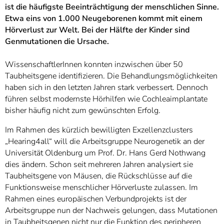
]
7
ist die häufigste Beeinträchtigung der menschlichen Sinne.
Informationen zur
Etwa eins von 1.000 Neugeborenen kommt mit einem
Barrierefreiheit
Hörverlust zur Welt. Bei der Hälfte der Kinder sind
Genmutationen die Ursache.
WissenschaftlerInnen konnten inzwischen über 50
Taubheitsgene identifizieren. Die Behandlungsmöglichkeiten
haben sich in den letzten Jahren stark verbessert. Dennoch
führen selbst modernste Hörhilfen wie Cochleaimplantate
bisher häufig nicht zum gewünschten Erfolg.
Im Rahmen des kürzlich bewilligten Exzellenzclusters
„Hearing4all“ will die Arbeitsgruppe Neurogenetik an der
Universität Oldenburg um Prof. Dr. Hans Gerd Nothwang
dies ändern. Schon seit mehreren Jahren analysiert sie
Taubheitsgene von Mäusen, die Rückschlüsse auf die
Funktionsweise menschlicher Hörverluste zulassen. Im
Rahmen eines europäischen Verbundprojekts ist der
Arbeitsgruppe nun der Nachweis gelungen, dass Mutationen
in Taubheitsgenen nicht nur die Funktion des peripheren