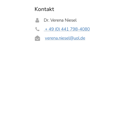
Kontakt
Dr. Verena Niesel
+ 49 (0) 441 798-4080
verena.niesel
@uol.de
sche Woche bietet zahlreiche Vorträge, Workshops und Impulsreferate zu aktu
chulalltags. Foto: Universität Oldenburg