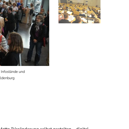
 Infostände und
Die Pädagogische Woche bietet zahlreiche Vortr
Oldenburg
Themen des Schulalltags. Foto: Universität Old
tto "Veränderung selbst gestalten – digital,