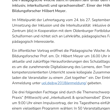
inklusiv, interkulturell und sprachsensibel". Einer der Hö
Bildungsforscher Hilbert Meyer.
Im Mittelpunkt der Lehrertagung vom 24. bis 27. September s
Umsetzung der Inklusion und die Interkulturalität inklusive de
Zentrum (diz) in Kooperation mit dem Oldenburger Fortbild
Schulformen und richtet sich an Lehrkräfte, pädagogisches 
pädagogisch Interessierte.
Ein öffentlicher Vortrag eröffnet die Pädagogische Woche:
Bildungsforscher Prof. em. Dr. Hilbert Meyer um 16.00 Uhr
aktuelle und zukünftige Herausforderungen des Schulalltags
es um die zunehmende Digitalisierung des Lernens, den Tren
kompetenzorientierten Unterricht sowie kollegiale Zusammen
laden die Veranstalter zu einem „Get together“ ein. Der Eintri
Anmeldung unter
uol.de/pw2018/anmeldung/
gebeten.
Die drei folgenden Fachtage sind durch die Themenschwerpunk
Praxis“ (Mittwoch) und „interkulturell & sprachsensibel“ (Do
um 9.00 Uhr einen Impulsvortrag, der ins Tagesthema einfü
einem vielseitigen Programm wählen: In 50 Veranstaltungen s