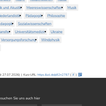
ik und Akustik
Meereswissenschaften
Musik
iederlandistik
Pädagogik
Philosophie
dagogik
Sozialwissenschaften
ransfer
Universitätsmedizin
Ukraine
Versorgungsforschung
Windphysik
d: 27.07.2026)
|
Kurz-URL:
https://uol.de/p82n2787
|
#
|
esuchen Sie uns auch hier