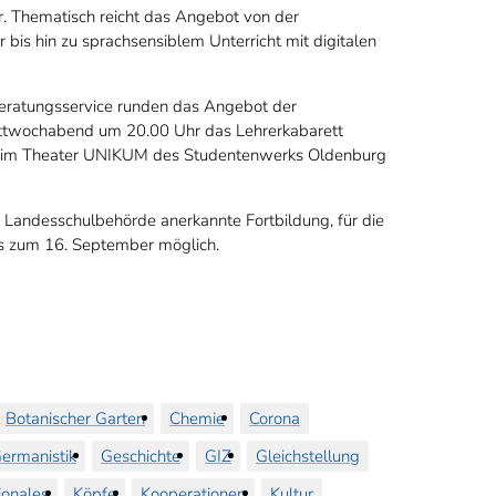
r. Thematisch reicht das Angebot von der
 bis hin zu sprachsensiblem Unterricht mit digitalen
Beratungsservice runden das Angebot der
ttwochabend um 20.00 Uhr das Lehrerkabarett
v“ im Theater UNIKUM des Studentenwerks Oldenburg
 Landesschulbehörde anerkannte Fortbildung, für die
is zum 16. September möglich.
Botanischer Garten
Chemie
Corona
ermanistik
Geschichte
GIZ
Gleichstellung
ionales
Köpfe
Kooperationen
Kultur