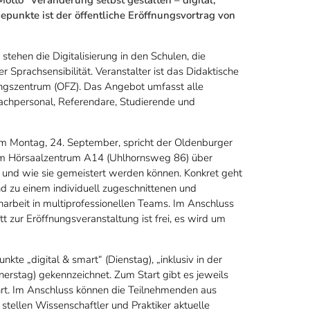
hepunkte ist der öffentliche Eröffnungsvortrag von
tehen die Digitalisierung in den Schulen, die
r Sprachsensibilität. Veranstalter ist das Didaktische
ungszentrum (OFZ). Das Angebot umfasst alle
Fachpersonal, Referendare, Studierende und
 Am Montag, 24. September, spricht der Oldenburger
 im Hörsaalzentrum A14 (Uhlhornsweg 86) über
 und wie sie gemeistert werden können. Konkret geht
d zu einem individuell zugeschnittenen und
arbeit in multiprofessionellen Teams. Im Anschluss
tt zur Eröffnungsveranstaltung ist frei, es wird um
te „digital & smart“ (Dienstag), „inklusiv in der
nnerstag) gekennzeichnet. Zum Start gibt es jeweils
hrt. Im Anschluss können die Teilnehmenden aus
tellen Wissenschaftler und Praktiker aktuelle