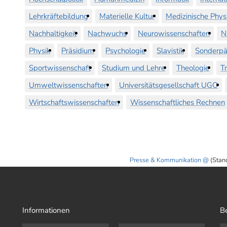
Lehrkräftebildung
Materielle Kultur
Medizinische Phys
Nachhaltigkeit
Nachwuchs
Neurowissenschaften
N
Physik
Präsidium
Psychologie
Slavistik
Sonderpä
Sportwissenschaft
Studium und Lehre
Theologie
T
Umweltwissenschaften
Universitätsgesellschaft UGO
Wirtschaftswissenschaften
Wissenschaftliches Rechnen
Presse & Kommunikation
(Stan
Informationen
B