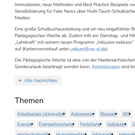
Innovationen, neue Methoden und Best Practice Beispiele vo
Sensibilisierung für Fake News über Multi-Touch-Schulbücher
Medien.
Eine große Schulbuchausstellung und ein neu eingeführter 
Pädagogischen Woche ab. Zudem tritt am Dienstag- und Mi
„Lehrkraft“ mit seinem neuen Programm „Inklusion exklusi
auf (Kartenvorverkauf unter
unikum
@sw-ol.de
).
Die Pädagogische Woche ist eine von der Niedersächsischen
Sonderurlaub beantragt werden kann.
Anmeldungen
sind b
Alle Nachrichten
Themen
Arbeitsplatz Universität
Astronomie
Biologie
BIS
Energie
Energieforschung
Forschung
Gebäude
G
Hochschulpolitik
Humanmedizin
Informatik
Internat