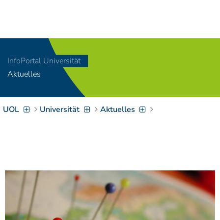
Navigation
[
]
Access-Key 1
Choose other language
[
]
Access-Key 8
InfoPortal Universität
Zum Inhalt springen
Aktuelles
[
]
Access-Key 2
Zur Suche springen
[
]
Access-Key 4
UOL
Universität
Aktuelles
Zur Hauptnavigation
springen
[
Access-Key
]
6
Zur
Zielgruppennavigation
springen
[
Access-Key
]
9
Zur
Brotkrumennavigation
springen
[
Access-Key