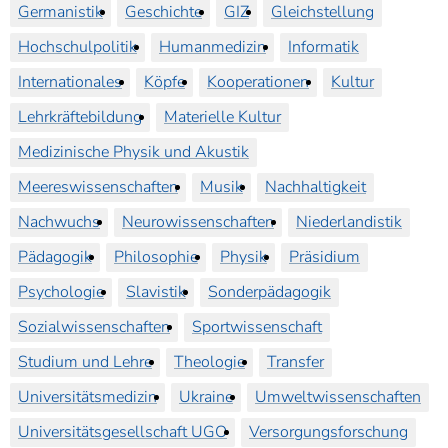
Germanistik
Geschichte
GIZ
Gleichstellung
Hochschulpolitik
Humanmedizin
Informatik
Internationales
Köpfe
Kooperationen
Kultur
Lehrkräftebildung
Materielle Kultur
Medizinische Physik und Akustik
Meereswissenschaften
Musik
Nachhaltigkeit
Nachwuchs
Neurowissenschaften
Niederlandistik
Pädagogik
Philosophie
Physik
Präsidium
Psychologie
Slavistik
Sonderpädagogik
Sozialwissenschaften
Sportwissenschaft
Studium und Lehre
Theologie
Transfer
Universitätsmedizin
Ukraine
Umweltwissenschaften
Universitätsgesellschaft UGO
Versorgungsforschung