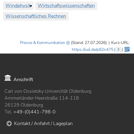
Windphysik
Wirtschaftswissenschaften
Wissenschaftliches Rechnen
Presse & Kommunikation
(Stand: 27.07.2026)
|
Kurz-URL:
https://uol.de/p82n475
|
#
|
Anschrift
Carl von Ossietzky Universität Oldenburg
Ammerländer Heerstraße 114-118
26129 Oldenburg
Tel.
+49-(0)441-798-0
Kontakt / Anfahrt / Lageplan