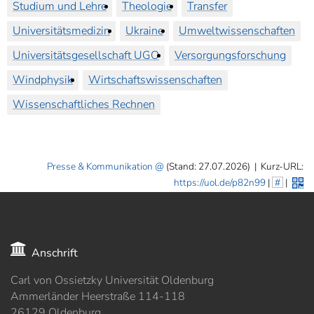
Studium und Lehre
Theologie
Transfer
Universitätsmedizin
Ukraine
Umweltwissenschaften
Universitätsgesellschaft UGO
Versorgungsforschung
Windphysik
Wirtschaftswissenschaften
Wissenschaftliches Rechnen
Presse & Kommunikation
(Stand: 27.07.2026)
|
Kurz-URL:
https://uol.de/p82n99
|
#
|
Anschrift
Carl von Ossietzky Universität Oldenburg
Ammerländer Heerstraße 114-118
26129 Oldenburg