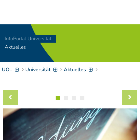
Navigation
[
]
Access-Key 1
Choose other language
[
]
Access-Key 8
InfoPortal Universität
Zum Inhalt springen
Aktuelles
[
]
Access-Key 2
Zur Suche springen
[
]
Access-Key 4
UOL
Universität
Aktuelles
Zur Hauptnavigation
springen
[
Access-Key
]
6
Zur
Zielgruppennavigation
springen
[
Access-Key
]
9
Zur
Brotkrumennavigation
springen
[
Access-Key