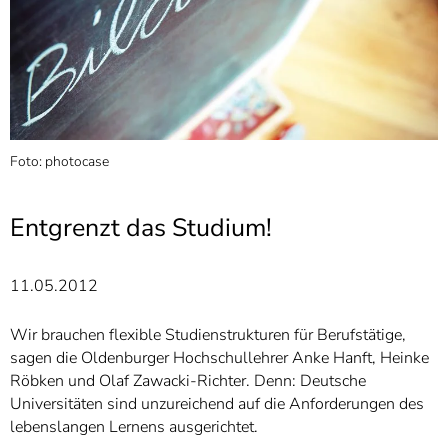
]
7
Informationen zur
Barrierefreiheit
e
Foto: photocase
"
R
Entgrenzt das Studium!
11.05.2012
Wir brauchen flexible Studienstrukturen für Berufstätige,
sagen die Oldenburger Hochschullehrer Anke Hanft, Heinke
Röbken und Olaf Zawacki-Richter. Denn: Deutsche
Universitäten sind unzureichend auf die Anforderungen des
lebenslangen Lernens ausgerichtet.