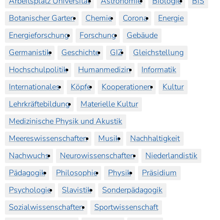
Arbeitsplatz Universität
Astronomie
Biologie
BIS
Botanischer Garten
Chemie
Corona
Energie
Energieforschung
Forschung
Gebäude
Germanistik
Geschichte
GIZ
Gleichstellung
Hochschulpolitik
Humanmedizin
Informatik
Internationales
Köpfe
Kooperationen
Kultur
Lehrkräftebildung
Materielle Kultur
Medizinische Physik und Akustik
Meereswissenschaften
Musik
Nachhaltigkeit
Nachwuchs
Neurowissenschaften
Niederlandistik
Pädagogik
Philosophie
Physik
Präsidium
Psychologie
Slavistik
Sonderpädagogik
Sozialwissenschaften
Sportwissenschaft