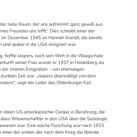
st, der helle Raum, der uns aufnimmt: ganz gewiß aus
s Freundes uns trifft.“ Dies schreibt einer der
s, im Dezember 1945 an Hannah Arendt, die bereits
 und später in die USA emigriert war.
ing, hoffte Jaspers, noch sein Wort in die Waagschale
rkunft seiner Frau wurde er 1937 in Heidelberg als
n der inneren Emigration – von ehemaligen
 dunklen Zeit war „Jaspers überwältigt von dem
ndenz“, sagt der Leiter des Oldenburger Karl
n Ideen US-amerikanischer Denker in Berührung, die
 dass Wissenschaftler in den USA über die Soziologie
 gewesen war. Eine solche Forschung war nach 1933
einer der ersten, der nach dem Krieg die liberale