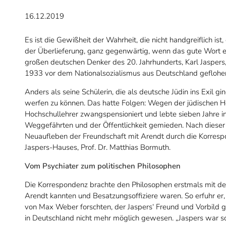
16.12.2019
Es ist die Gewißheit der Wahrheit, die nicht handgreiflich i
der Überlieferung, ganz gegenwärtig, wenn das gute Wort eine
großen deutschen Denker des 20. Jahrhunderts, Karl Jasper
1933 vor dem Nationalsozialismus aus Deutschland geflohen
Anders als seine Schülerin, die als deutsche Jüdin ins Exil g
werfen zu können. Das hatte Folgen: Wegen der jüdischen He
Hochschullehrer zwangspensioniert und lebte sieben Jahre i
Weggefährten und der Öffentlichkeit gemieden. Nach dieser
Neuaufleben der Freundschaft mit Arendt durch die Korrespo
Jaspers-Hauses, Prof. Dr. Matthias Bormuth.
Vom Psychiater zum politischen Philosophen
Die Korrespondenz brachte den Philosophen erstmals mit de
Arendt kannten und Besatzungsoffiziere waren. So erfuhr er,
von Max Weber forschten, der Jaspers‘ Freund und Vorbild
in Deutschland nicht mehr möglich gewesen. „Jaspers war so 