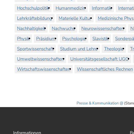
Hochschulpolitik
Humanmedizin
Informatik
Internat
Lehrkräftebildung
Materielle Kultur
Medizinische Phys
Nachhaltigkeit
Nachwuchs
Neurowissenschaften
N
Physik
Präsidium
Psychologie
Slavistik
Sonderpä
Sportwissenschaft
Studium und Lehre
Theologie
T
Umweltwissenschaften
Universitätsgesellschaft UGO
Wirtschaftswissenschaften
Wissenschaftliches Rechnen
Presse & Kommunikation
(Stan
Informationen
B