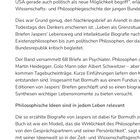
USA gerade auch politisch als neue Möglichkeit begriff“, erl
Wissenschafts- und Philosophiegeschichte der jungen Bunde
Dies war Grund genug, den Nachkriegsbrief an Arendt in de
Todestags des Denkers erschienen ist. „Leben als Grenzsitu
Briefen Jaspers' Lebensweg und intellektuelle Biografie nac
Existenzphilosophen bis zum politischen Philosophen, der das
Bundesrepublik kritisch begleitet.
Der Band versammelt 68 Briefe an Psychiater, Philosophen o
Martin Heidegger, Golo Mann oder Albert Schweitzer – aber 
kommen Tagebucheinträge. Kurze Einführungen liefern den K
entstanden sind. Insgesamt hat Bormuth aus einem Fundus von
Editionen von Jaspers‘ Briefen geschöpft und so einen biog
Synthesen wichtiger Lebensmomente zu bieten versucht.
Philosophische Ideen sind in jedem Leben relevant
Die so erzählte Biografie von Jaspers ist dabei für Bormuth
Buch ist wie ein Modell, das die Wirklichkeit des Philosophen
von den Gesprächspartnern und seiner Persönlichkeit“, sagt e
mit seiner Ideenwelt so in der Zeit- und Wissenschaftsgeschi