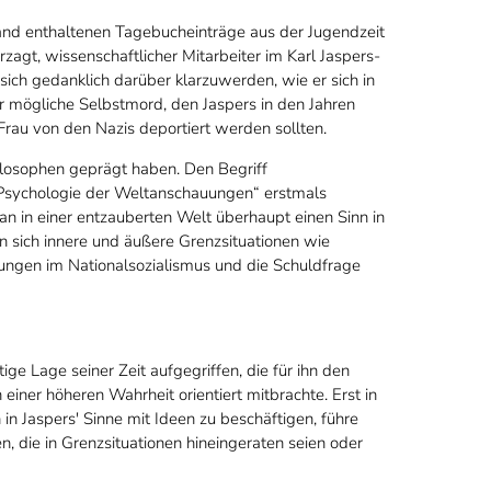
Band enthaltenen Tagebucheinträge aus der Jugendzeit
agt, wissenschaftlicher Mitarbeiter im Karl Jaspers-
sich gedanklich darüber klarzuwerden, wie er sich in
r mögliche Selbstmord, den Jaspers in den Jahren
Frau von den Nazis deportiert werden sollten.
ilosophen geprägt haben. Den Begriff
 „Psychologie der Weltanschauungen“ erstmals
n in einer entzauberten Welt überhaupt einen Sinn in
 sich innere und äußere Grenzsituationen wie
hrungen im Nationalsozialismus und die Schuldfrage
ge Lage seiner Zeit aufgegriffen, die für ihn den
iner höheren Wahrheit orientiert mitbrachte. Erst in
in Jaspers' Sinne mit Ideen zu beschäftigen, führe
n, die in Grenzsituationen hineingeraten seien oder