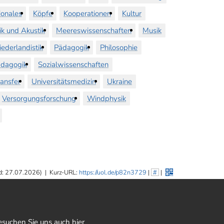
ionales
Köpfe
Kooperationen
Kultur
ik und Akustik
Meereswissenschaften
Musik
iederlandistik
Pädagogik
Philosophie
dagogik
Sozialwissenschaften
ransfer
Universitätsmedizin
Ukraine
Versorgungsforschung
Windphysik
d: 27.07.2026)
|
Kurz-URL:
https://uol.de/p82n3729
|
#
|
esuchen Sie uns auch hier