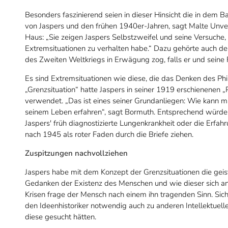
Besonders faszinierend seien in dieser Hinsicht die in dem 
von Jaspers und den frühen 1940er-Jahren, sagt Malte Unverz
Haus: „Sie zeigen Jaspers Selbstzweifel und seine Versuche, 
Extremsituationen zu verhalten habe.“ Dazu gehörte auch de
des Zweiten Weltkriegs in Erwägung zog, falls er und seine 
Es sind Extremsituationen wie diese, die das Denken des Ph
„Grenzsituation“ hatte Jaspers in seiner 1919 erschienenen
verwendet. „Das ist eines seiner Grundanliegen: Wie kann ma
seinem Leben erfahren“, sagt Bormuth. Entsprechend würden
Jaspers' früh diagnostizierte Lungenkrankheit oder die Erfa
nach 1945 als roter Faden durch die Briefe ziehen.
Zuspitzungen nachvollziehen
Jaspers habe mit dem Konzept der Grenzsituationen die geisti
Gedanken der Existenz des Menschen und wie dieser sich an e
Krisen frage der Mensch nach einem ihn tragenden Sinn. Sich 
den Ideenhistoriker notwendig auch zu anderen Intellektuelle
diese gesucht hätten.