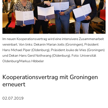
]
7
Informationen zur
Barrierefreiheit
Im neuen Kooperationsvertrag wird eine intensivere Zusammenarbeit
U
ät
vereinbart. Von links: Dekanin Marian Joëls (Groningen), Präsident
N
Hans Michael Piper (Oldenburg), Präsident Jouke de Vries (Groningen)
P
und Dekan Hans Gerd Nothwang (Oldenburg). Foto: Universität
(
Oldenburg/Markus Hibbeler
Kooperationsvertrag mit Groningen
erneuert
02.07.2019