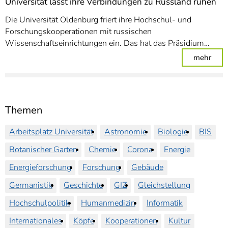
Universität lässt ihre Verbindungen zu Russland ruhen
Die Universität Oldenburg friert ihre Hochschul- und
Forschungskooperationen mit russischen
Wissenschaftseinrichtungen ein. Das hat das Präsidium…
: Uni
mehr
Themen
Arbeitsplatz Universität
Astronomie
Biologie
BIS
Botanischer Garten
Chemie
Corona
Energie
Energieforschung
Forschung
Gebäude
Germanistik
Geschichte
GIZ
Gleichstellung
Hochschulpolitik
Humanmedizin
Informatik
Internationales
Köpfe
Kooperationen
Kultur