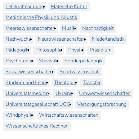
Lehrkräftebildung
Materielle Kultur
Medizinische Physik und Akustik
Meereswissenschaften
Musik
Nachhaltigkeit
Nachwuchs
Neurowissenschaften
Niederlandistik
Pädagogik
Philosophie
Physik
Präsidium
Psychologie
Slavistik
Sonderpädagogik
Sozialwissenschaften
Sportwissenschaft
Studium und Lehre
Theologie
Transfer
Universitätsmedizin
Ukraine
Umweltwissenschaften
Universitätsgesellschaft UGO
Versorgungsforschung
Windphysik
Wirtschaftswissenschaften
Wissenschaftliches Rechnen