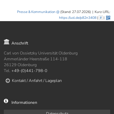
Presse & Kommunikation
(Stand: 27.07.2026)
|
Kurz-URL:
https://uol.de/p82n3408
|
#
|
Anschrift
Carl von Ossietzky Universität Oldenburg
Ammerländer Heerstraße 114-118
26129 Oldenburg
Tel.
+49-(0)441-798-0
Kontakt / Anfahrt / Lageplan
Informationen
Datenschutz