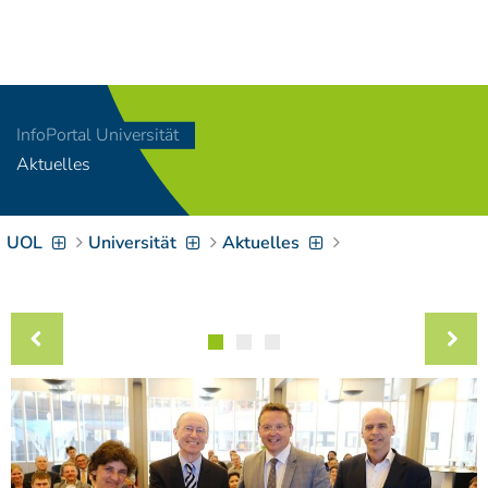
Navigation
[
]
Access-Key 1
Choose other language
[
]
Access-Key 8
InfoPortal Universität
Zum Inhalt springen
Aktuelles
[
]
Access-Key 2
Zur Suche springen
[
]
Access-Key 4
UOL
Universität
Aktuelles
Zur Hauptnavigation
springen
[
Access-Key
]
6
Zur
Zielgruppennavigation
springen
[
Access-Key
]
9
Zur
Brotkrumennavigation
springen
[
Access-Key