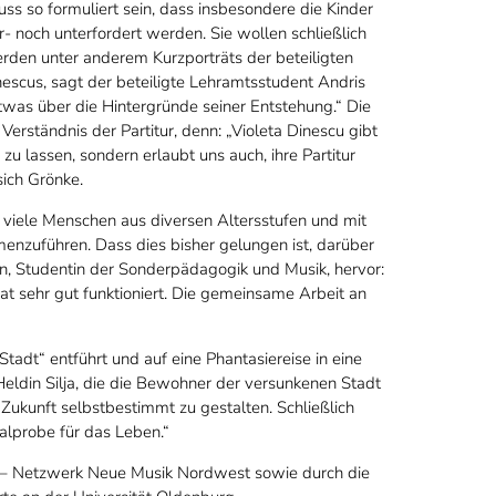
ss so formuliert sein, dass insbesondere die Kinder
- noch unterfordert werden. Sie wollen schließlich
rden unter anderem Kurzporträts der beteiligten
nescus, sagt der beteiligte Lehramtsstudent Andris
was über die Hintergründe seiner Entstehung.“ Die
Verständnis der Partitur, denn: „Violeta Dinescu gibt
zu lassen, sondern erlaubt uns auch, ihre Partitur
sich Grönke.
 viele Menschen aus diversen Altersstufen und mit
enzuführen. Dass dies bisher gelungen ist, darüber
sen, Studentin der Sonderpädagogik und Musik, hervor:
t sehr gut funktioniert. Die gemeinsame Arbeit an
adt“ entführt und auf eine Phantasiereise in eine
ldin Silja, die die Bewohner der versunkenen Stadt
 Zukunft selbstbestimmt zu gestalten. Schließlich
ralprobe für das Leben.“
ol – Netzwerk Neue Musik Nordwest sowie durch die