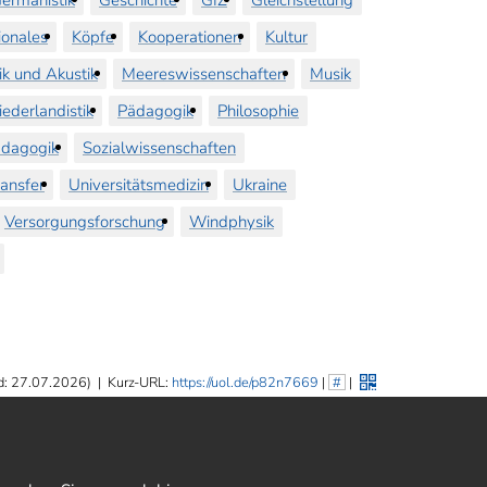
ionales
Köpfe
Kooperationen
Kultur
ik und Akustik
Meereswissenschaften
Musik
iederlandistik
Pädagogik
Philosophie
dagogik
Sozialwissenschaften
ransfer
Universitätsmedizin
Ukraine
Versorgungsforschung
Windphysik
d: 27.07.2026)
|
Kurz-URL:
https://uol.de/p82n7669
|
#
|