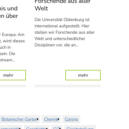
Forschende aus aller
nis und
Welt
n über
Die Universität Oldenburg ist
international aufgestellt. Hier
stellen wir Forschende aus aller
er Europa: Am
Welt und unterschiedlicher
, wird dieses
Disziplinen vor, die an…
uch in
ein. Die
meinsam…
Auszubildende
: Partielle Sonnenfinsternis und Sternschnuppen über Olde
: Forschende aus alle
mehr
mehr
Botanischer Garten
Chemie
Corona
ermanistik
Geschichte
GIZ
Gleichstellung