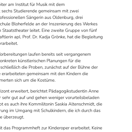
iter am Institut für Musik mit dem
it sechs Studierende gemeinsam mit zwei
fessionellen Sängerin aus Oldenburg, drei
schule Bloherfelde an der Inszenierung des Werkes
Staatstheater leitet. Eine zweite Gruppe von fünf
lerin apl. Prof. Dr. Kadja Grönke, hat die Begleitung
arbeitet.
orbereitungen laufen bereits seit vergangenem
nkreten künstlerischen Planungen für die
hließlich die Proben, zunächst auf der Bühne der
e erarbeiteten gemeinsam mit den Kindern die
merten sich um die Kostüme.
izont erweitert, berichtet Pädagogikstudentin Anne
r sehr gut auf und gehen weniger vorurteilsbeladen
bt es auch ihre Kommilitonin Saskia Altenschmidt, die
hrung im Umgang mit Schulkindern, die ich durch das
ie überzeugt.
it das Programmheft zur Kinderoper erarbeitet. Keine