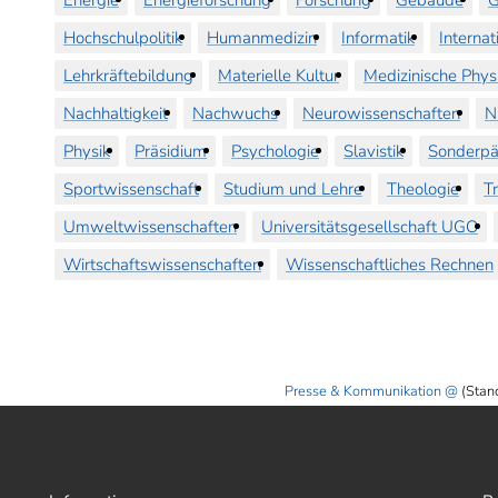
Hochschulpolitik
Humanmedizin
Informatik
Internat
Lehrkräftebildung
Materielle Kultur
Medizinische Phys
Nachhaltigkeit
Nachwuchs
Neurowissenschaften
N
Physik
Präsidium
Psychologie
Slavistik
Sonderpä
Sportwissenschaft
Studium und Lehre
Theologie
T
Umweltwissenschaften
Universitätsgesellschaft UGO
Wirtschaftswissenschaften
Wissenschaftliches Rechnen
Presse & Kommunikation
(Stan