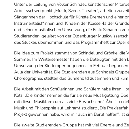
Unter der Leitung von Volker Schindel, künstlerischer Mitarbe
Arbeitsschwerpunkt „Musik, Szene, Theater“, arbeiten zurze
Sängerinnen der Hochschule für Künste Bremen und einer pro
Instrumentalist*innen und Kindern der Klasse 4a der Grund
und seiner musikalischen Umsetzung, die Felix Schauren vom 
Studierenden, geleitet von der Oldenburger Musikwissenschaft
des Stückes übernommen und das Programmheft zur Oper er
Die Idee zum Projekt stammt von Schindel und Grönke, die V
Sommer. Im Wintersemester haben die Beteiligten mit den ko
Umsetzung der Kinderoper begonnen, im Februar begannen sc
Aula der Universität. Die Studierenden aus Schindels Grupp
Choreographie, stellten das Bühnenbild zusammen und küm
Die Arbeit mit den Schülerinnen und Schülern habe ihren Hor
Kötz: „Die Kinder nehmen die für sie neue Musikgattung Ope
mit dieser Musikform um als viele Erwachsene.“ Ähnlich erle
Musik und Philosophie auf Lehramt studiert: „Die Praxiserfa
Projekt gewonnen habe, wird mir auch im Beruf helfen“, ist s
Die zweite Studierenden-Gruppe hat mit viel Energie und Ze