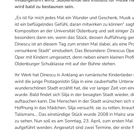
wird bald zu bestaunen sein.
„Es ist für mich jedes Mal ein Wunder und Geschenk, Musik 
ist ein beflügelndes Gefühl, daran mitwirken zu können“ sag
Komposition an der Universität Oldenburg und seit einiger Ze
besonders dann ein, wenn das Stück, dessen Aufführung ger
Dinescu ist an diesem Tag zum ersten Mal dabei, als eine Pr
versunkene Stadt“ einstudiert. Das Besondere: Dinescus Op
Oper
mit
Kindern umgesetzt, denn neben einem kleinen Profi
Oldenburger Schulklasse mit auf der Bühne stehen.
Ihr Werk hat Dinescu in Anklang an rumänische Kinderlieder g
wird die junge Protagonistin Silja in eine zauberhafte Unte
wunderschönen Stadt erzählt hat, die vor langer Zeit von ei
wurde. Bald findet sich Silja in der besagten Stadt wieder, d
auftauchen kann. Die Menschen in der Stadt wünschen sich se
Hoffnung in das Mädchen. Silja versucht, sie zu retten, brauc
Talismans… Das einstündige Stück wurde 2008 in Mainz ura
zu sehen. Nun soll es am Sonntag, 23. April, zum ersten Mal 
aufgeführt werden. Angesetzt sind zwei Termine, der erste f