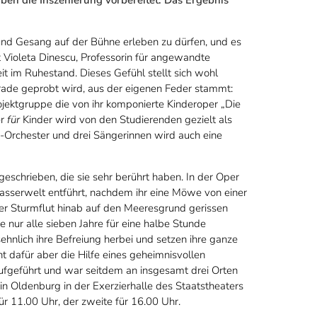
und Gesang auf der Bühne erleben zu dürfen, und es
t Violeta Dinescu, Professorin für angewandte
it im Ruhestand. Dieses Gefühl stellt sich wohl
ade geprobt wird, aus der eigenen Feder stammt:
ojektgruppe die von ihr komponierte Kinderoper „Die
er
für
Kinder wird von den Studierenden gezielt als
-Orchester und drei Sängerinnen wird auch eine
eschrieben, die sie sehr berührt haben. In der Oper
rwasserwelt entführt, nachdem ihr eine Möwe von einer
ner Sturmflut hinab auf den Meeresgrund gerissen
ie nur alle sieben Jahre für eine halbe Stunde
hnlich ihre Befreiung herbei und setzen ihre ganze
ht dafür aber die Hilfe eines geheimnisvollen
ufgeführt und war seitdem an insgesamt drei Orten
in Oldenburg in der Exerzierhalle des Staatstheaters
ür 11.00 Uhr, der zweite für 16.00 Uhr.