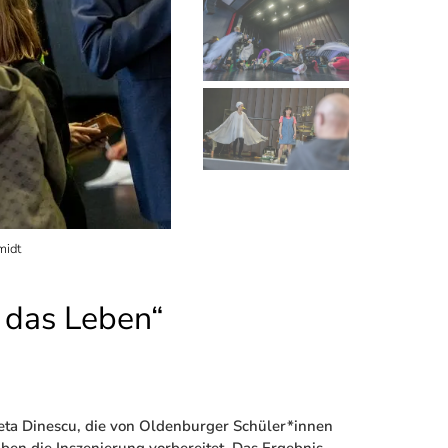
midt
Einige der beteiligten Schüler*innen bei den Pro
r das Leben“
leta Dinescu, die von Oldenburger Schüler*innen
aben die Inszenierung vorbereitet. Das Ergebnis