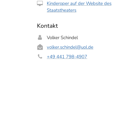
Kinderoper auf der Website des
Staatstheaters
Kontakt
Volker Schindel
volker.schindel
@uol.de
+49 441 798-4907
ielerinnen bei der Probe. Foto: UOL/Daniel Schmidt