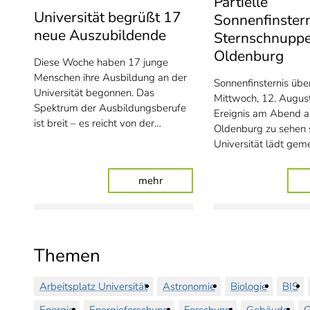
Partielle
Universität begrüßt 17
Sonnenfinster
neue Auszubildende
Sternschnuppe
Oldenburg
Diese Woche haben 17 junge
Menschen ihre Ausbildung an der
Sonnenfinsternis üb
Universität begonnen. Das
Mittwoch, 12. August
Spektrum der Ausbildungsberufe
Ereignis am Abend a
ist breit – es reicht von der…
Oldenburg zu sehen s
Universität lädt ge
: Universität begrüßt 17 neue 
mehr
Themen
Arbeitsplatz Universität
Astronomie
Biologie
BIS
Energie
Energieforschung
Forschung
Gebäude
G