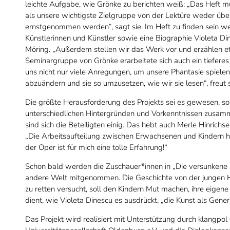
leichte Aufgabe, wie Grönke zu berichten weiß: „Das Heft mu
als unsere wichtigste Zielgruppe von der Lektüre weder über
ernstgenommen werden“, sagt sie. Im Heft zu finden sein we
Künstlerinnen und Künstler sowie eine Biographie Violeta Di
Möring. „Außerdem stellen wir das Werk vor und erzählen et
Seminargruppe von Grönke erarbeitete sich auch ein tieferes 
uns nicht nur viele Anregungen, um unsere Phantasie spielen 
abzuändern und sie so umzusetzen, wie wir sie lesen“, freut 
Die größte Herausforderung des Projekts sei es gewesen, so
unterschiedlichen Hintergründen und Vorkenntnissen zusamm
sind sich die Beteiligten einig. Das hebt auch Merle Hinrich
„Die Arbeitsaufteilung zwischen Erwachsenen und Kindern ha
der Oper ist für mich eine tolle Erfahrung!“
Schon bald werden die Zuschauer*innen in „Die versunkene St
andere Welt mitgenommen. Die Geschichte von der jungen He
zu retten versucht, soll den Kindern Mut machen, ihre eigene
dient, wie Violeta Dinescu es ausdrückt, „die Kunst als Gene
Das Projekt wird realisiert mit Unterstützung durch klangp