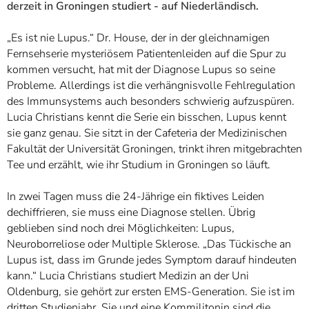
derzeit in Groningen studiert - auf Niederländisch.
„Es ist nie Lupus.“ Dr. House, der in der gleichnamigen
Fernsehserie mysteriösem Patientenleiden auf die Spur zu
kommen versucht, hat mit der Diagnose Lupus so seine
Probleme. Allerdings ist die verhängnisvolle Fehlregulation
des Immunsystems auch besonders schwierig aufzuspüren.
Lucia Christians kennt die Serie ein bisschen, Lupus kennt
sie ganz genau. Sie sitzt in der Cafeteria der Medizinischen
Fakultät der Universität Groningen, trinkt ihren mitgebrachten
Tee und erzählt, wie ihr Studium in Groningen so läuft.
In zwei Tagen muss die 24-Jährige ein fiktives Leiden
dechiffrieren, sie muss eine Diagnose stellen. Übrig
geblieben sind noch drei Möglichkeiten: Lupus,
Neuroborreliose oder Multiple Sklerose. „Das Tückische an
Lupus ist, dass im Grunde jedes Symptom darauf hindeuten
kann.“ Lucia Christians studiert Medizin an der Uni
Oldenburg, sie gehört zur ersten EMS-Generation. Sie ist im
dritten Studienjahr. Sie und eine Kommilitonin sind die