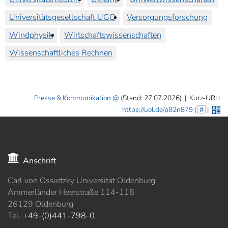
Universitätsgesellschaft UGO
Versorgungsforschung
Windphysik
Wirtschaftswissenschaften
Wissenschaftliches Rechnen
Presse & Kommunikation
(Stand: 27.07.2026)
|
Kurz-URL:
https://uol.de/p82n879
|
#
|
Anschrift
Carl von Ossietzky Universität Oldenburg
Ammerländer Heerstraße 114-118
26129 Oldenburg
Tel.
+49-(0)441-798-0