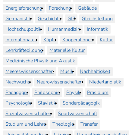
Energieforschung
Forschung
Gebäude
Germanistik
Geschichte
GIZ
Gleichstellung
Hochschulpolitik
Humanmedizin
Informatik
Internationales
Köpfe
Kooperationen
Kultur
Lehrkräftebildung
Materielle Kultur
Medizinische Physik und Akustik
Meereswissenschaften
Musik
Nachhaltigkeit
Nachwuchs
Neurowissenschaften
Niederlandistik
Pädagogik
Philosophie
Physik
Präsidium
Psychologie
Slavistik
Sonderpädagogik
Sozialwissenschaften
Sportwissenschaft
Studium und Lehre
Theologie
Transfer
Universitätsmedizin
Ukraine
Umweltwissenschaften