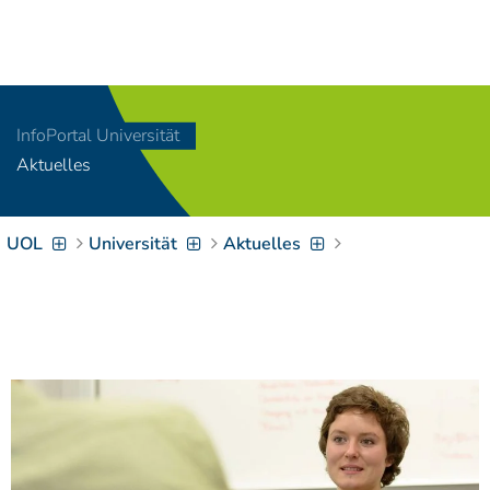
Navigation
[
]
Access-Key 1
Choose other language
[
]
Access-Key 8
InfoPortal Universität
Zum Inhalt springen
Aktuelles
[
]
Access-Key 2
Zur Suche springen
[
]
Access-Key 4
UOL
Universität
Aktuelles
Zur Hauptnavigation
springen
[
Access-Key
]
6
Zur
Zielgruppennavigation
springen
[
Access-Key
]
9
Zur
Brotkrumennavigation
springen
[
Access-Key