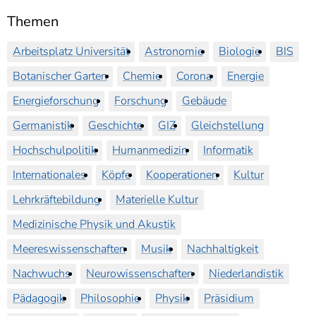
Themen
Arbeitsplatz Universität
Astronomie
Biologie
BIS
Botanischer Garten
Chemie
Corona
Energie
Energieforschung
Forschung
Gebäude
Germanistik
Geschichte
GIZ
Gleichstellung
Hochschulpolitik
Humanmedizin
Informatik
Internationales
Köpfe
Kooperationen
Kultur
Lehrkräftebildung
Materielle Kultur
Medizinische Physik und Akustik
Meereswissenschaften
Musik
Nachhaltigkeit
Nachwuchs
Neurowissenschaften
Niederlandistik
Pädagogik
Philosophie
Physik
Präsidium