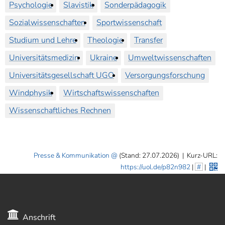
Psychologie
Slavistik
Sonderpädagogik
Sozialwissenschaften
Sportwissenschaft
Studium und Lehre
Theologie
Transfer
Universitätsmedizin
Ukraine
Umweltwissenschaften
Universitätsgesellschaft UGO
Versorgungsforschung
Windphysik
Wirtschaftswissenschaften
Wissenschaftliches Rechnen
Presse & Kommunikation
(Stand: 27.07.2026)
|
Kurz-URL:
https://uol.de/p82n982
|
#
|
Anschrift