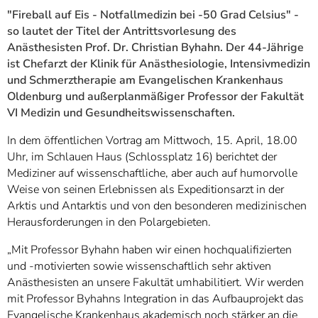
]
7
"Fireball auf Eis - Notfallmedizin bei -50 Grad Celsius" -
Informationen zur
so lautet der Titel der Antrittsvorlesung des
Barrierefreiheit
Anästhesisten Prof. Dr. Christian Byhahn. Der 44-Jährige
ist Chefarzt der Klinik für Anästhesiologie, Intensivmedizin
und Schmerztherapie am Evangelischen Krankenhaus
Oldenburg und außerplanmäßiger Professor der Fakultät
VI Medizin und Gesundheitswissenschaften.
In dem öffentlichen Vortrag am Mittwoch, 15. April, 18.00
Uhr, im Schlauen Haus (Schlossplatz 16) berichtet der
Mediziner auf wissenschaftliche, aber auch auf humorvolle
Weise von seinen Erlebnissen als Expeditionsarzt in der
Arktis und Antarktis und von den besonderen medizinischen
Herausforderungen in den Polargebieten.
„Mit Professor Byhahn haben wir einen hochqualifizierten
und -motivierten sowie wissenschaftlich sehr aktiven
Anästhesisten an unsere Fakultät umhabilitiert. Wir werden
mit Professor Byhahns Integration in das Aufbauprojekt das
Evangelische Krankenhaus akademisch noch stärker an die