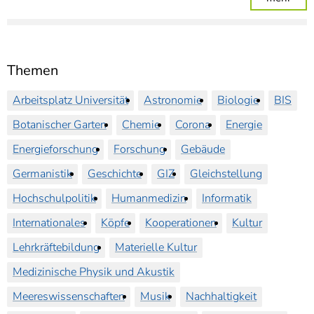
Themen
Arbeitsplatz Universität
Astronomie
Biologie
BIS
Botanischer Garten
Chemie
Corona
Energie
Energieforschung
Forschung
Gebäude
Germanistik
Geschichte
GIZ
Gleichstellung
Hochschulpolitik
Humanmedizin
Informatik
Internationales
Köpfe
Kooperationen
Kultur
Lehrkräftebildung
Materielle Kultur
Medizinische Physik und Akustik
Meereswissenschaften
Musik
Nachhaltigkeit