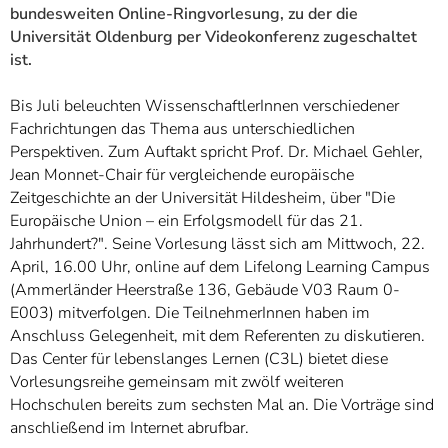
]
7
bundesweiten Online-Ringvorlesung, zu der die
Informationen zur
Universität Oldenburg per Videokonferenz zugeschaltet
Barrierefreiheit
ist.
Bis Juli beleuchten WissenschaftlerInnen verschiedener
Fachrichtungen das Thema aus unterschiedlichen
Perspektiven. Zum Auftakt spricht Prof. Dr. Michael Gehler,
Jean Monnet-Chair für vergleichende europäische
Zeitgeschichte an der Universität Hildesheim, über "Die
Europäische Union – ein Erfolgsmodell für das 21.
Jahrhundert?". Seine Vorlesung lässt sich am Mittwoch, 22.
April, 16.00 Uhr, online auf dem Lifelong Learning Campus
(Ammerländer Heerstraße 136, Gebäude V03 Raum 0-
E003) mitverfolgen. Die TeilnehmerInnen haben im
Anschluss Gelegenheit, mit dem Referenten zu diskutieren.
Das Center für lebenslanges Lernen (C3L) bietet diese
Vorlesungsreihe gemeinsam mit zwölf weiteren
Hochschulen bereits zum sechsten Mal an. Die Vorträge sind
anschließend im Internet abrufbar.