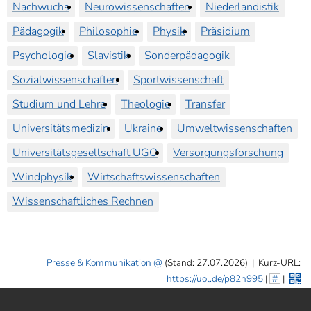
Nachwuchs
Neurowissenschaften
Niederlandistik
Pädagogik
Philosophie
Physik
Präsidium
Psychologie
Slavistik
Sonderpädagogik
Sozialwissenschaften
Sportwissenschaft
Studium und Lehre
Theologie
Transfer
Universitätsmedizin
Ukraine
Umweltwissenschaften
Universitätsgesellschaft UGO
Versorgungsforschung
Windphysik
Wirtschaftswissenschaften
Wissenschaftliches Rechnen
Presse & Kommunikation
(Stand: 27.07.2026)
|
Kurz-URL:
https://uol.de/p82n995
|
#
|