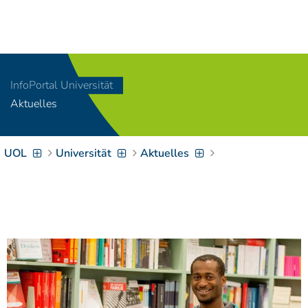
Navigation
[
]
Access-Key 1
Choose other language
[
]
Access-Key 8
InfoPortal Universität
Zum Inhalt springen
Aktuelles
[
]
Access-Key 2
Zur Suche springen
[
]
Access-Key 4
UOL
Universität
Aktuelles
Zur Hauptnavigation
springen
[
Access-Key
]
6
Zur
Zielgruppennavigation
springen
[
Access-Key
]
9
Zur
Brotkrumennavigation
springen
[
Access-Key