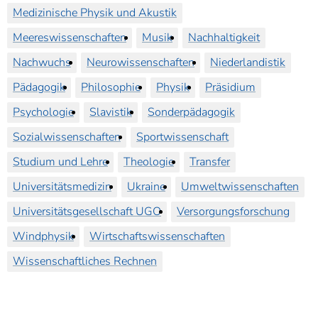
Medizinische Physik und Akustik
Meereswissenschaften
Musik
Nachhaltigkeit
Nachwuchs
Neurowissenschaften
Niederlandistik
Pädagogik
Philosophie
Physik
Präsidium
Psychologie
Slavistik
Sonderpädagogik
Sozialwissenschaften
Sportwissenschaft
Studium und Lehre
Theologie
Transfer
Universitätsmedizin
Ukraine
Umweltwissenschaften
Universitätsgesellschaft UGO
Versorgungsforschung
Windphysik
Wirtschaftswissenschaften
Wissenschaftliches Rechnen