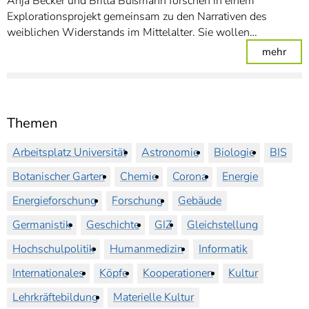
Anja Becker und Britta Bußmann forschen in einem
Explorationsprojekt gemeinsam zu den Narrativen des
weiblichen Widerstands im Mittelalter. Sie wollen…
: We
mehr
Themen
Arbeitsplatz Universität
Astronomie
Biologie
BIS
Botanischer Garten
Chemie
Corona
Energie
Energieforschung
Forschung
Gebäude
Germanistik
Geschichte
GIZ
Gleichstellung
Hochschulpolitik
Humanmedizin
Informatik
Internationales
Köpfe
Kooperationen
Kultur
Lehrkräftebildung
Materielle Kultur