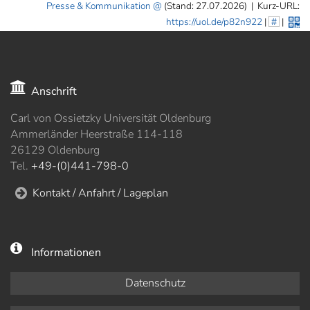
Presse & Kommunikation
(Stand: 27.07.2026)
|
Kurz-URL:
https://uol.de/p82n922
|
#
|
Anschrift
Carl von Ossietzky Universität Oldenburg
Ammerländer Heerstraße 114-118
26129 Oldenburg
Tel.
+49-(0)441-798-0
Kontakt / Anfahrt / Lageplan
Informationen
Datenschutz