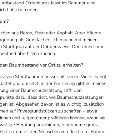
 Baumbestand Oldenburgs lässt im Sommer eine
ich Luft nach oben.
rum?
lächen aus Beton, Stein oder Asphalt. Aber Bäume
mgebung als Grasflächen. Ich mache mit meinen
 Stadtgrün auf der Dobbenwiese. Dort merkt man
bestand überhitzen können.
den Baumbestand vor Ort zu erhalten?
utz von Stadtbäumen besser als keiner. Vieles hängt
altet und umsetzt. In der Forschung gibt es meines
rung einer Baumschutzsatzung hilft, den
tspunkte dazu, dass dort, wo Baumschutzsatzungen
 ist. Abgesehen davon ist es wichtig, zusätzlich
umen auf Privatgrundstücken zu schaffen – etwa
nen und -eigentümer profitieren können, wenn sie
hwellige Beratung anzubieten, Jungbäume gratis
stellen, um es den Menschen zu erleichtern, Bäume