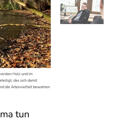
Eversten Holz und im
Thorsten Balke arbeitet unter anderem zu Konze
teiligt, das sich damit
Lösungen zum Klimawandel. Der Küstenexperte e
nd die Artenvielfalt bewahren
Habitate dazu nutzen lassen, Folgen des Klimaw
Universität Oldenburg / Matthias Knust
ima tun