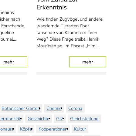
Erkenntnis
Gehirns
icher nach
Wie finden Zugvögel und andere
e Forschende,
wandernde Tierarten über
queline
tausende von Kilometern ihren
Journal…
Weg? Diese Frage treibt Henrik
Mouritsen an. Im Pocast „Hirn…
n
: Inspiriert von Honigbienen
: Vom Zufall zur Erke
mehr
mehr
Botanischer Garten
Chemie
Corona
ermanistik
Geschichte
GIZ
Gleichstellung
ionales
Köpfe
Kooperationen
Kultur