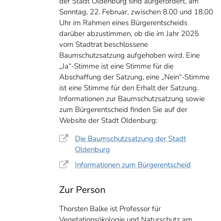
der Stadt Oldenburg sind aufgefordert, am
Sonntag, 22. Februar, zwischen 8.00 und 18.00
Uhr im Rahmen eines Bürgerentscheids
darüber abzustimmen, ob die im Jahr 2025
vom Stadtrat beschlossene
Baumschutzsatzung aufgehoben wird. Eine
„Ja“-Stimme ist eine Stimme für die
Abschaffung der Satzung, eine „Nein“-Stimme
ist eine Stimme für den Erhalt der Satzung.
Informationen zur Baumschutzsatzung sowie
zum Bürgerentscheid finden Sie auf der
Website der Stadt Oldenburg:
ke arbeitet unter anderem zu Konzepten und Monitoring-Methoden zu naturbasi
 Klimawandel. Der Küstenexperte erforscht zudem, wie sich wiederhergestell
Die Baumschutzsatzung der Stadt
u nutzen lassen, Folgen des Klimawandels abzufedern.
Oldenburg
Oldenburg / Matthias Knust
Informationen zum Bürgerentscheid
Zur Person
Thorsten Balke ist Professor für
Vegetationsökologie und Naturschutz am