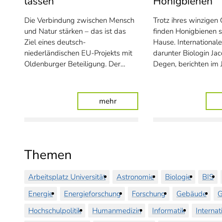
lassen
Honigbienen
Die Verbindung zwischen Mensch
Trotz ihres winzigen 
und Natur stärken – das ist das
finden Honigbienen s
Ziel eines deutsch-
Hause. International
niederländischen EU-Projekts mit
darunter Biologin Jac
Oldenburger Beteiligung. Der…
Degen, berichten im 
: Neue Wurzeln wachsen lasse
mehr
Themen
Arbeitsplatz Universität
Astronomie
Biologie
BIS
Energie
Energieforschung
Forschung
Gebäude
G
Hochschulpolitik
Humanmedizin
Informatik
Internat