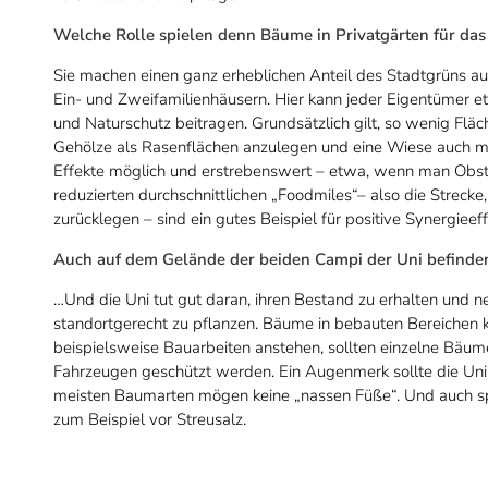
Welche Rolle spielen denn Bäume in Privatgärten für das
Sie machen einen ganz erheblichen Anteil des Stadtgrüns au
Ein- und Zweifamilienhäusern. Hier kann jeder Eigentümer
und Naturschutz beitragen. Grundsätzlich gilt, so wenig Fläc
Gehölze als Rasenflächen anzulegen und eine Wiese auch ma
Effekte möglich und erstrebenswert – etwa, wenn man Obstb
reduzierten durchschnittlichen „Foodmiles“– also die Strec
zurücklegen – sind ein gutes Beispiel für positive Synergieef
Auch auf dem Gelände der beiden Campi der Uni befinden 
…Und die Uni tut gut daran, ihren Bestand zu erhalten und 
standortgerecht zu pflanzen. Bäume in bebauten Bereichen kö
beispielsweise Bauarbeiten anstehen, sollten einzelne Bäu
Fahrzeugen geschützt werden. Ein Augenmerk sollte die Un
meisten Baumarten mögen keine „nassen Füße“. Und auch spe
zum Beispiel vor Streusalz.