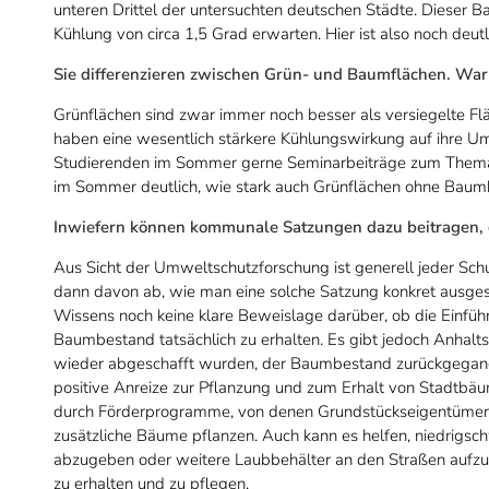
unteren Drittel der untersuchten deutschen Städte. Dieser
Kühlung von circa 1,5 Grad erwarten. Hier ist also noch deutl
Sie differenzieren zwischen Grün- und Baumflächen. Wa
Grünflächen sind zwar immer noch besser als versiegelte F
haben eine wesentlich stärkere Kühlungswirkung auf ihre U
Studierenden im Sommer gerne Seminarbeiträge zum Thema
im Sommer deutlich, wie stark auch Grünflächen ohne Baum
Inwiefern können kommunale Satzungen dazu beitragen, 
Aus Sicht der Umweltschutzforschung ist generell jeder Sch
dann davon ab, wie man eine solche Satzung konkret ausgest
Wissens noch keine klare Beweislage darüber, ob die Einfüh
Baumbestand tatsächlich zu erhalten. Es gibt jedoch Anhal
wieder abgeschafft wurden, der Baumbestand zurückgegangen
positive Anreize zur Pflanzung und zum Erhalt von Stadtbä
durch Förderprogramme, von denen Grundstückseigentümerin
zusätzliche Bäume pflanzen. Auch kann es helfen, niedrigsc
abzugeben oder weitere Laubbehälter an den Straßen aufzu
zu erhalten und zu pflegen.