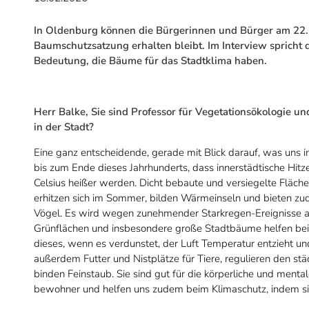
In Oldenburg können die Bürgerinnen und Bürger am 22. 
Baumschutzsatzung erhalten bleibt. Im Interview spricht
Bedeutung, die Bäume für das Stadtklima haben.
Herr Balke, Sie sind Professor für Vegetationsökologie u
in der Stadt?
Eine ganz entscheidende, gerade mit Blick darauf, was uns
bis zum Ende dieses Jahrhunderts, dass innerstädtische Hitz
Celsius heißer werden. Dicht bebaute und versiegelte Fläch
erhitzen sich im Sommer, bilden Wärmeinseln und bieten z
Vögel. Es wird wegen zunehmender Starkregen-Ereignisse a
Grünflächen und insbesondere große Stadtbäume helfen bei 
dieses, wenn es verdunstet, der Luft Temperatur entzieht 
außerdem Futter und Nistplätze für Tiere, regulieren den s
binden Feinstaub. Sie sind gut für die körperliche und men
bewohner und helfen uns zudem beim Klimaschutz, indem sie