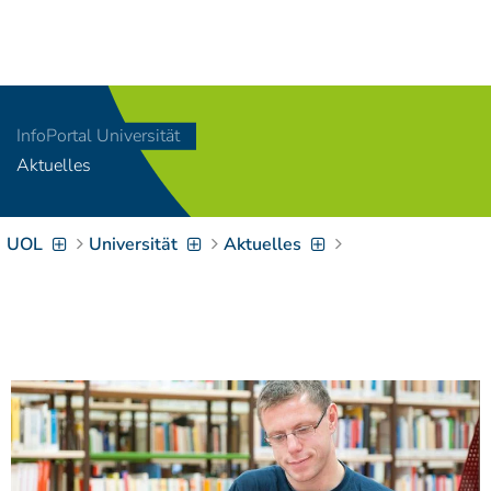
Navigation
[
]
Access-Key 1
Choose other language
[
]
Access-Key 8
InfoPortal Universität
Zum Inhalt springen
Aktuelles
[
]
Access-Key 2
Zur Suche springen
[
]
Access-Key 4
UOL
Universität
Aktuelles
Zur Hauptnavigation
springen
[
Access-Key
]
6
Zur
Zielgruppennavigation
springen
[
Access-Key
]
9
Zur
Brotkrumennavigation
springen
[
Access-Key