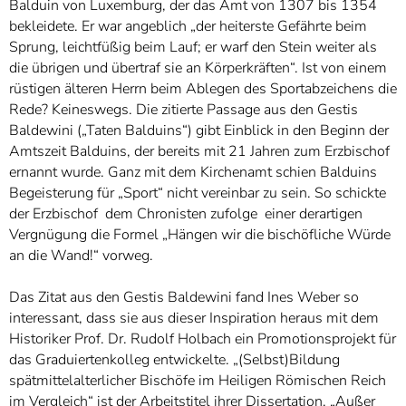
Balduin von Luxemburg, der das Amt von 1307 bis 1354
bekleidete. Er war angeblich „der heiterste Gefährte beim
Sprung, leichtfüßig beim Lauf; er warf den Stein weiter als
die übrigen und übertraf sie an Körperkräften“. Ist von einem
rüstigen älteren Herrn beim Ablegen des Sportabzeichens die
Rede? Keineswegs. Die zitierte Passage aus den Gestis
Baldewini („Taten Balduins“) gibt Einblick in den Beginn der
Amtszeit Balduins, der bereits mit 21 Jahren zum Erzbischof
ernannt wurde. Ganz mit dem Kirchenamt schien Balduins
Begeisterung für „Sport“ nicht vereinbar zu sein. So schickte
der Erzbischof dem Chronisten zufolge einer derartigen
Vergnügung die Formel „Hängen wir die bischöfliche Würde
an die Wand!“ vorweg.
Das Zitat aus den Gestis Baldewini fand Ines Weber so
interessant, dass sie aus dieser Inspiration heraus mit dem
Historiker Prof. Dr. Rudolf Holbach ein Promotionsprojekt für
das Graduiertenkolleg entwickelte. „(Selbst)Bildung
spätmittelalterlicher Bischöfe im Heiligen Römischen Reich
im Vergleich“ ist der Arbeitstitel ihrer Dissertation. „Außer