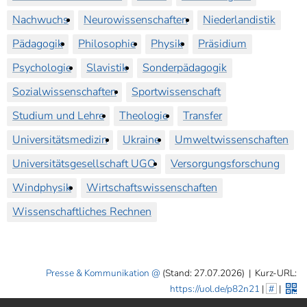
Nachwuchs
Neurowissenschaften
Niederlandistik
Pädagogik
Philosophie
Physik
Präsidium
Psychologie
Slavistik
Sonderpädagogik
Sozialwissenschaften
Sportwissenschaft
Studium und Lehre
Theologie
Transfer
Universitätsmedizin
Ukraine
Umweltwissenschaften
Universitätsgesellschaft UGO
Versorgungsforschung
Windphysik
Wirtschaftswissenschaften
Wissenschaftliches Rechnen
Presse & Kommunikation
(Stand: 27.07.2026)
|
Kurz-URL:
https://uol.de/p82n21
|
#
|