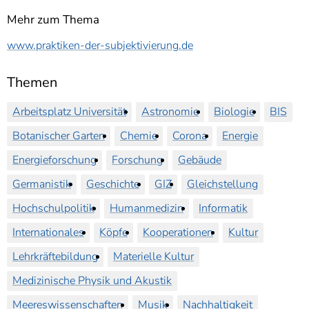
Mehr zum Thema
www.praktiken-der-subjektivierung.de
Themen
Arbeitsplatz Universität
Astronomie
Biologie
BIS
Botanischer Garten
Chemie
Corona
Energie
Energieforschung
Forschung
Gebäude
Germanistik
Geschichte
GIZ
Gleichstellung
Hochschulpolitik
Humanmedizin
Informatik
Internationales
Köpfe
Kooperationen
Kultur
Lehrkräftebildung
Materielle Kultur
Medizinische Physik und Akustik
Meereswissenschaften
Musik
Nachhaltigkeit