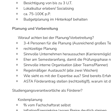
Besichtigung von bis zu 3 U.T.
Lokalkultur erleben/ Socialising
ca. 75-100€ p.P.
Budgetplanung im Hinterkopf behalten
Planung und Vorbereitung
Worauf achten bei der Planung/Vorbetreitung?
3-4 Personen für die Planung (Ausreichend großes T
rechtzeitige Planung
Sinnvolle Unternehmen heraussuchen (Karrieremöglic
Eher am Semesteranfang, damit die Prüfungsphase n
Sinnvolle interne Organisation (über Teams/Planner)
Regelmäßiger Austausch! (alle zwei Wochen)
Wie sieht es mit der Expertise aus? Sind bereits Er
ASTA Förderantrag stellen (rechtzeitig!!!), warum ist d
Studiengangsverantwortliche als Förderer?
Kostenplanung
⅔ vom Fachschaftsrat selbst
Inflation/Energiekrise lassen Preise deutlich steigen