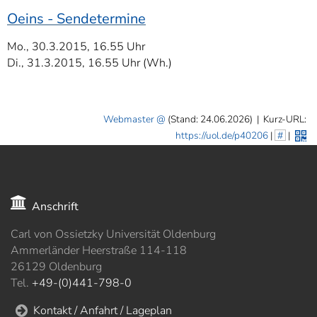
Oeins - Sendetermine
Mo., 30.3.2015, 16.55 Uhr
Di., 31.3.2015, 16.55 Uhr (Wh.)
Webmaster
(Stand: 24.06.2026)
|
Kurz-URL:
https://uol.de/p40206
|
#
|
Anschrift
Carl von Ossietzky Universität Oldenburg
Ammerländer Heerstraße 114-118
26129 Oldenburg
Tel.
+49-(0)441-798-0
Kontakt / Anfahrt / Lageplan