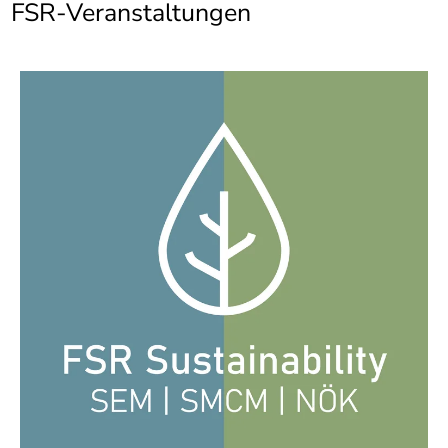
]
FSR-Veranstaltungen
7
Informationen zur
Barrierefreiheit