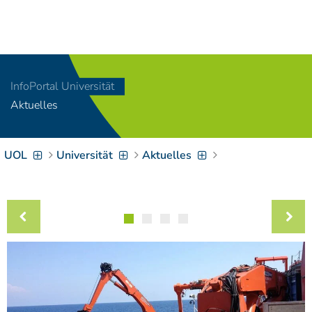
Navigation
[
]
Access-Key 1
Choose other language
[
]
Access-Key 8
InfoPortal Universität
Zum Inhalt springen
Aktuelles
[
]
Access-Key 2
Zur Suche springen
[
]
Access-Key 4
UOL
Universität
Aktuelles
Zur Hauptnavigation
springen
[
Access-Key
]
6
Zur
Zielgruppennavigation
springen
[
Access-Key
]
9
Zur
Brotkrumennavigation
springen
[
Access-Key