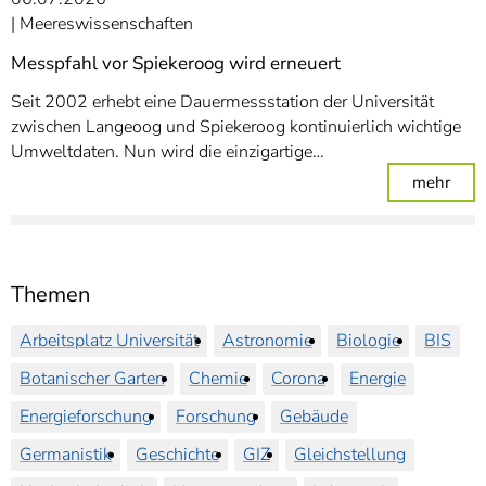
Meereswissenschaften
Messpfahl vor Spiekeroog wird erneuert
Seit 2002 erhebt eine Dauermessstation der Universität
zwischen Langeoog und Spiekeroog kontinuierlich wichtige
Umweltdaten. Nun wird die einzigartige…
: Me
mehr
Themen
Arbeitsplatz Universität
Astronomie
Biologie
BIS
Botanischer Garten
Chemie
Corona
Energie
Energieforschung
Forschung
Gebäude
Germanistik
Geschichte
GIZ
Gleichstellung