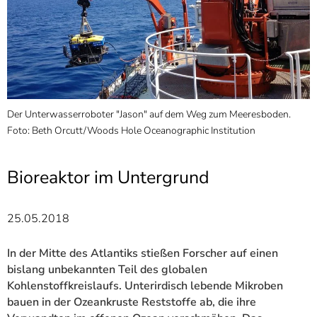
]
7
Informationen zur
Barrierefreiheit
Der Unterwasserroboter "Jason" auf dem Weg zum Meeresboden.
A
Foto: Beth Orcutt/Woods Hole Oceanographic Institution
F
Bioreaktor im Untergrund
25.05.2018
In der Mitte des Atlantiks stießen Forscher auf einen
bislang unbekannten Teil des globalen
Kohlenstoffkreislaufs. Unterirdisch lebende Mikroben
bauen in der Ozeankruste Reststoffe ab, die ihre