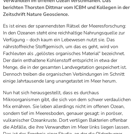
Verwandten im offenen Ozean verschmähen. Das
berichten Thorsten Dittmar vom ICBM und Kollegen in der
Zeitschrift Nature Geoscience.
Es ist eines der spannendsten Rätsel der Meeresforschung:
In den Ozeanen steht eine reichhaltige Nahrungsquelle zur
Verfügung – doch kaum ein Lebewesen nutzt sie. Das
nährstoffreiche Stoffgemisch, um das es geht, wird von
Fachleuten als „gelöstes organisches Material“ bezeichnet.
Der darin enthaltene Kohlenstoff entspricht in etwa der
Menge, die in der gesamten Landvegetation gespeichert ist.
Dennoch treiben die organischen Verbindungen im Schnitt
einige Jahrtausende lang unangetastet im Meer herum.
Nun hat sich herausgestellt, dass es durchaus
Mikroorganismen gibt, die sich von dem schwer verdaulichen
Mix ernähren. Sie leben allerdings nicht im offenen Ozean,
sondern tief im Meeresboden, genauer gesagt: in poröser,
vulkanischer Ozeankruste. Dort vertilgen Bakterien offenbar
die Abfälle, die ihre Verwandten im Meer links liegen lassen.
Das ist das Ergebnis einer Studie, an der die Oldenburger