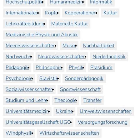
Hochschulpolitik
Humanmedizin
Informatik
Internationales
Köpfe
Kooperationen
Kultur
Lehrkräftebildung
Materielle Kultur
Medizinische Physik und Akustik
Meereswissenschaften
Musik
Nachhaltigkeit
Nachwuchs
Neurowissenschaften
Niederlandistik
Pädagogik
Philosophie
Physik
Präsidium
Psychologie
Slavistik
Sonderpädagogik
Sozialwissenschaften
Sportwissenschaft
Studium und Lehre
Theologie
Transfer
Universitätsmedizin
Ukraine
Umweltwissenschaften
Universitätsgesellschaft UGO
Versorgungsforschung
Windphysik
Wirtschaftswissenschaften