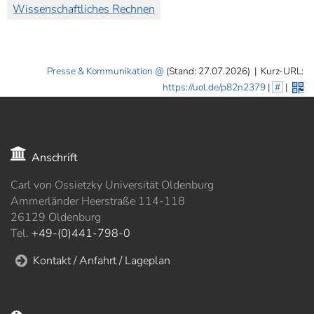
Wissenschaftliches Rechnen
Presse & Kommunikation
(Stand: 27.07.2026)
|
Kurz-URL:
https://uol.de/p82n2379
|
#
|
Anschrift
Carl von Ossietzky Universität Oldenburg
Ammerländer Heerstraße 114-118
26129 Oldenburg
Tel.
+49-(0)441-798-0
Kontakt / Anfahrt / Lageplan