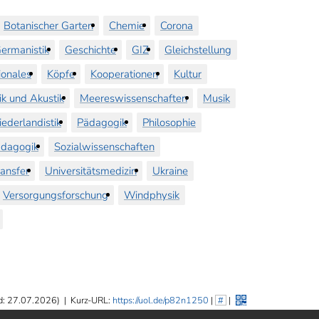
Botanischer Garten
Chemie
Corona
ermanistik
Geschichte
GIZ
Gleichstellung
ionales
Köpfe
Kooperationen
Kultur
ik und Akustik
Meereswissenschaften
Musik
iederlandistik
Pädagogik
Philosophie
dagogik
Sozialwissenschaften
ransfer
Universitätsmedizin
Ukraine
Versorgungsforschung
Windphysik
d: 27.07.2026)
|
Kurz-URL:
https://uol.de/p82n1250
|
#
|