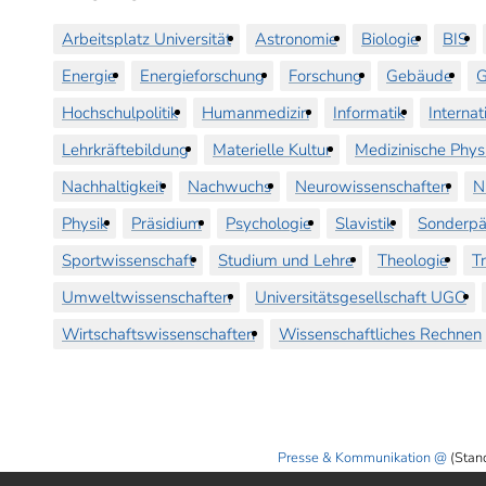
Arbeitsplatz Universität
Astronomie
Biologie
BIS
Energie
Energieforschung
Forschung
Gebäude
G
Hochschulpolitik
Humanmedizin
Informatik
Internat
Lehrkräftebildung
Materielle Kultur
Medizinische Phys
Nachhaltigkeit
Nachwuchs
Neurowissenschaften
N
Physik
Präsidium
Psychologie
Slavistik
Sonderpä
Sportwissenschaft
Studium und Lehre
Theologie
T
Umweltwissenschaften
Universitätsgesellschaft UGO
Wirtschaftswissenschaften
Wissenschaftliches Rechnen
Presse & Kommunikation
(Stan