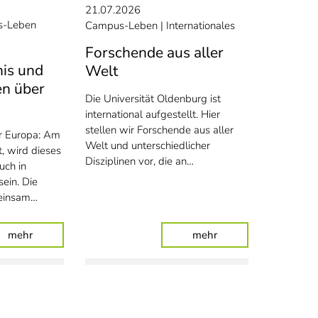
21.07.2026
-Leben
Campus-Leben
Internationales
Forschende aus aller
nis und
Welt
n über
Die Universität Oldenburg ist
international aufgestellt. Hier
stellen wir Forschende aus aller
er Europa: Am
Welt und unterschiedlicher
, wird dieses
Disziplinen vor, die an…
uch in
ein. Die
meinsam…
Auszubildende
: Partielle Sonnenfinsternis und Sternschnuppen über Olde
: Forschende aus alle
mehr
mehr