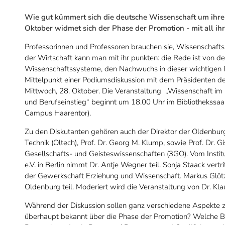
Wie gut kümmert sich die deutsche Wissenschaft um ihr
Oktober widmet sich der Phase der Promotion - mit all ih
Professorinnen und Professoren brauchen sie, Wissenschafts
der Wirtschaft kann man mit ihr punkten: die Rede ist von d
Wissenschaftssysteme, den Nachwuchs in dieser wichtigen Ph
Mittelpunkt einer Podiumsdiskussion mit dem Präsidenten der 
Mittwoch, 28. Oktober. Die Veranstaltung „Wissenschaft im 
und Berufseinstieg“ beginnt um 18.00 Uhr im Bibliothekssaa
Campus Haarentor).
Zu den Diskutanten gehören auch der Direktor der Oldenbur
Technik (Oltech), Prof. Dr. Georg M. Klump, sowie Prof. Dr. Gi
Gesellschafts- und Geisteswissenschaften (3GO). Vom Instit
e.V. in Berlin nimmt Dr. Antje Wegner teil. Sonja Staack ver
der Gewerkschaft Erziehung und Wissenschaft. Markus Glötzel
Oldenburg teil. Moderiert wird die Veranstaltung von Dr. Kl
Während der Diskussion sollen ganz verschiedene Aspekte
überhaupt bekannt über die Phase der Promotion? Welche Bed