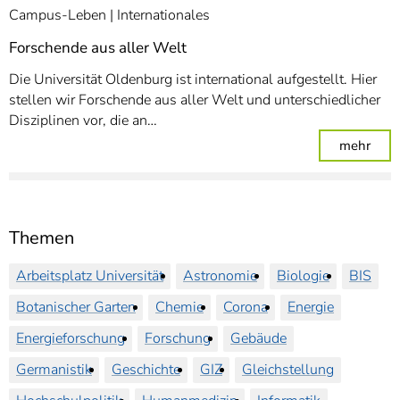
Campus-Leben
Internationales
Forschende aus aller Welt
Die Universität Oldenburg ist international aufgestellt. Hier
stellen wir Forschende aus aller Welt und unterschiedlicher
Disziplinen vor, die an…
: For
mehr
Themen
Arbeitsplatz Universität
Astronomie
Biologie
BIS
Botanischer Garten
Chemie
Corona
Energie
Energieforschung
Forschung
Gebäude
Germanistik
Geschichte
GIZ
Gleichstellung