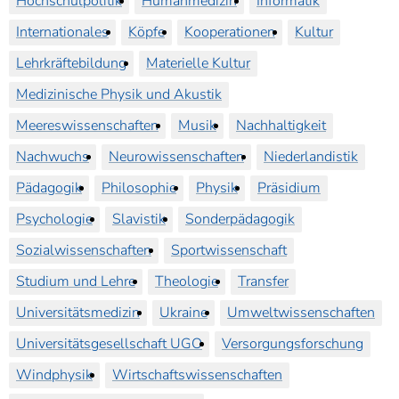
Hochschulpolitik
Humanmedizin
Informatik
Internationales
Köpfe
Kooperationen
Kultur
Lehrkräftebildung
Materielle Kultur
Medizinische Physik und Akustik
Meereswissenschaften
Musik
Nachhaltigkeit
Nachwuchs
Neurowissenschaften
Niederlandistik
Pädagogik
Philosophie
Physik
Präsidium
Psychologie
Slavistik
Sonderpädagogik
Sozialwissenschaften
Sportwissenschaft
Studium und Lehre
Theologie
Transfer
Universitätsmedizin
Ukraine
Umweltwissenschaften
Universitätsgesellschaft UGO
Versorgungsforschung
Windphysik
Wirtschaftswissenschaften