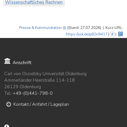
Wissenschaftliches Rechnen
Presse & Kommunikation
(Stand: 27.07.2026)
|
Kurz-URL:
https://uol.de/p82n9417
|
#
|
Anschrift
Carl von Ossietzky Universität Oldenburg
Ammerländer Heerstraße 114-118
26129 Oldenburg
Tel.
+49-(0)441-798-0
Kontakt / Anfahrt / Lageplan