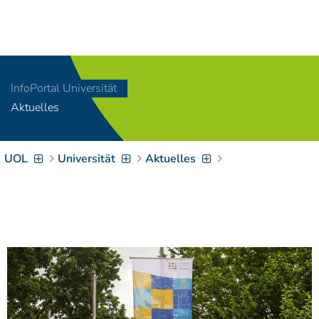
Navigation
[
]
Access-Key 1
Choose other language
[
]
Access-Key 8
InfoPortal Universität
Zum Inhalt springen
Aktuelles
[
]
Access-Key 2
Zur Suche springen
[
]
Access-Key 4
UOL
Universität
Aktuelles
Zur Hauptnavigation
springen
[
Access-Key
]
6
Zur
Zielgruppennavigation
springen
[
Access-Key
]
9
Zur
Brotkrumennavigation
springen
[
Access-Key